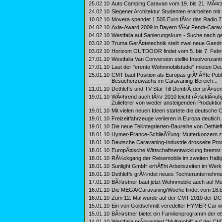
25.02.10
Auto Camping Caravan vom 19. bis 21. MÃ¤rz
24.02.10
Siegener Architektur Studenten erarbeiten mit
10.02.10
Movera spendet 1.505 Euro fÃ¼r das Radio 7 
04.02.10
Axia-Award 2009 in Bayern fÃ¼r Fendt-Carav
04.02.10
Westfalia auf Sanierungskurs - Suche nach ge
03.02.10
Truma GerÃ¤tetechnik stellt zwei neue Gasdru
03.02.10
Horizont OUTDOOR findet vom 5. bis 7. Februa
27.01.10
Westfalia Van Conversion stellte Insolvenzantr
27.01.10
Laut der "erento Wohnmobilstudie" mieten De
25.01.10
CMT baut Position als Europas grÃ¶ÃŸte Publ
Besucherzuwachs im Caravaning-Bereich...
21.01.10
Dethleffs und TV-Star Till DemtrÃ¸der prÃ¤se
19.01.10
WÃ¤hrend auch fÃ¼r 2010 leicht rÃ¼cklÃ¤ufig
Zulieferer von wieder ansteigenden Produktio
19.01.10
Mit vielen neuen Ideen startete die deutsche C
19.01.10
Freizeitfahrzeuge verlieren in Europa deutlich.
19.01.10
Die neue Teilintegrierten-Baureihe von Dethl
18.01.10
Hymer-France-SchlieÃŸung: Mutterkonzern zahl
18.01.10
Deutsche Caravaning-Industrie drosselte Produ
18.01.10
EuropÃ¤ische Wirtschaftsentwicklung bremst 
18.01.10
RÃ¼ckgang der Reisemobile im zweiten Halbj
18.01.10
Sunlight GmbH erhÃ¶ht Arbeitszeiten im Werk 
18.01.10
Dethleffs grÃ¼ndet neues Tochterunternehme
17.01.10
BÃ¼rstner baut jetzt Wohnmobile auch auf M
16.01.10
Die MEGA/Caravaning/Woche findet vom 18.bis
16.01.10
Zum 12. Mal wurde auf der CMT 2010 der DCC
15.01.10
Ein von Goldschmitt veredelter HYMER Car wi
15.01.10
BÃ¼rstner bietet ein Familienprogramm der et
14.01.10
Westfalia prÃ¤sentiert "Multimobil" auf der CMT