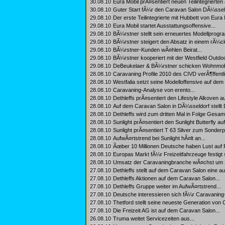
30.08.10
Eura Mobil prÃ¤sentiert neuen Teilintegrierten
30.08.10
Guter Start fÃ¼r den Caravan Salon DÃ¼sseld
29.08.10
Der erste Teilintegrierte mit Hubbett von Eura M
29.08.10
Eura Mobil startet Ausstattungsoffensive...
29.08.10
BÃ¼rstner stellt sein erneuertes Modellprog
29.08.10
BÃ¼rstner steigert den Absatz in einem rÃ¼ck
29.08.10
BÃ¼rstner-Kunden wÃ¤hlen Beirat...
29.08.10
BÃ¼rstner kooperiert mit der Westfield Outd
29.08.10
DeBeukelaer & BÃ¼rstner schicken Wohnmobi
28.08.10
Caravaning Profile 2010 des CIVD verÃ¶ffentlic
28.08.10
Westfalia setzt seine Modelloffensive auf dem 
28.08.10
Caravaning-Analyse von erento...
28.08.10
Dethleffs prÃ¤sentiert den Lifestyle Alkoven 
28.08.10
Auf dem Caravan Salon in DÃ¼sseldorf stellt 
28.08.10
Dethleffs wird zum dritten Mal in Folge Gesa
28.08.10
Sunlight prÃ¤sentiert den Sunlight Butterfly a
28.08.10
Sunlight prÃ¤sentiert T 63 Silver zum Sonderpr
28.08.10
AufwÃ¤rtstrend bei Sunlight hÃ¤lt an...
28.08.10
Ãœber 10 Millionen Deutsche haben Lust auf 
28.08.10
Europas Markt fÃ¼r Freizeitfahrzeuge festigt s
28.08.10
Umsatz der Caravaningbranche wÃ¤chst um 24
27.08.10
Dethleffs stellt auf dem Caravan Salon eine a
27.08.10
Dethleffs Aktionen auf dem Caravan Salon...
27.08.10
Dethleffs Gruppe weiter im AufwÃ¤rtstrend...
27.08.10
Deutsche interessieren sich fÃ¼r Caravaning-
27.08.10
Thetford stellt seine neueste Generation von
27.08.10
Die Freizeit AG ist auf dem Caravan Salon...
26.08.10
Truma weitet Servicezeiten aus...