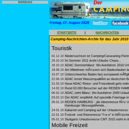
WERBUNG
Freitag, 07. August 2026
STARTSEITE
|
NACHRICHTEN
Camping-Nachrichten-Archiv für das Jahr 2010
Touristik
02.12.10
Niedersachsen ist Camping/Caravaning-Partn
29.10.10
Im Sommer 2011 droht Urlaubs-Chaos...
18.10.10
ADAC-Sommerbilanz: Wo Autofahrer 2010 Url
18.08.10
Am Mittelmeer mÃ¼ssen sich Badeurlauber laut
15.07.10
Unbeschwertes Baden fast europaweit mÃ¶gli
22.06.10
ADAC testet WasserqualitÃ¤t an deutschen B
31.03.10
Neue ADAC-Reise- und Freizeitwelt geht online
14.02.10
Rund 63.000 Besucher auf der REISEN HAM
06.02.10
ADAC zieht Bilanz: Wo Autofahrer 2009 Urlau
03.02.10
Der ADAC empfiehlt: Auf spezielle Feiertage i
26.01.10
REISEN HAMBURG - die Ideenmesse fÃ¼r Urla
Hamburger MessegelÃ¤nde...
24.01.10
Kabarett und Camping auf der Urlaubsmesse i
22.01.10
Freizeit- und Reisemesse "f.re.e" in MÃ¼nchen
05.01.10
Stuttgarts Urlaubsmesse CMT 2010 steht in de
Mobile Freizeit