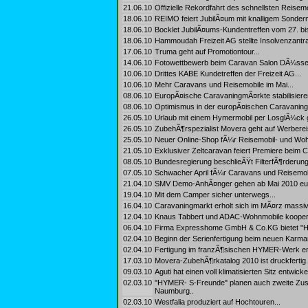
21.06.10
Offizielle Rekordfahrt des schnellsten Reisemo
18.06.10
REIMO feiert JubilÃ¤um mit knalligem Sonderm
18.06.10
Bocklet JubilÃ¤ums-Kundentreffen vom 27. bis
18.06.10
Hammoudah Freizeit AG stellte Insolvenzantra
17.06.10
Truma geht auf Promotiontour...
14.06.10
Fotowettbewerb beim Caravan Salon DÃ¼sseld
10.06.10
Drittes KABE Kundetreffen der Freizeit AG...
10.06.10
Mehr Caravans und Reisemobile im Mai...
08.06.10
EuropÃ¤ische CaravaningmÃ¤rkte stabilisieren
08.06.10
Optimismus in der europÃ¤ischen Caravaningi
26.05.10
Urlaub mit einem Hymermobil per LosglÃ¼ck 
26.05.10
ZubehÃ¶rspezialist Movera geht auf Werbereis
25.05.10
Neuer Online-Shop fÃ¼r Reisemobil- und Wo
21.05.10
Exklusiver Zeltcaravan feiert Premiere beim 
08.05.10
Bundesregierung beschlieÃŸt FilterfÃ¶rderung
07.05.10
Schwacher April fÃ¼r Caravans und Reisemobi
21.04.10
SMV Demo-AnhÃ¤nger gehen ab Mai 2010 euro
19.04.10
Mit dem Camper sicher unterwegs...
16.04.10
Caravaningmarkt erholt sich im MÃ¤rz massiv.
12.04.10
Knaus Tabbert und ADAC-Wohnmobile kooperi
06.04.10
Firma Expresshome GmbH & Co.KG bietet "Har
02.04.10
Beginn der Serienfertigung beim neuen Karman
02.04.10
Fertigung im franzÃ¶sischen HYMER-Werk ende
17.03.10
Movera-ZubehÃ¶rkatalog 2010 ist druckfertig.
09.03.10
Aguti hat einen voll klimatisierten Sitz entwi
02.03.10
"HYMER- S-Freunde" planen auch zweite Zu
Naumburg..
02.03.10
Westfalia produziert auf Hochtouren...