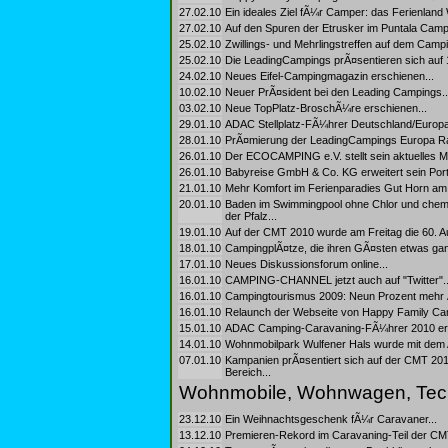
27.02.10
Ein ideales Ziel fÃ¼r Camper: das Ferienland
27.02.10
Auf den Spuren der Etrusker im Puntala Campi
25.02.10
Zwillings- und Mehrlingstreffen auf dem Campi
25.02.10
Die LeadingCampings prÃ¤sentieren sich auf 1
24.02.10
Neues Eifel-Campingmagazin erschienen...
10.02.10
Neuer PrÃ¤sident bei den Leading Campings..
03.02.10
Neue TopPlatz-BroschÃ¼re erschienen...
29.01.10
ADAC Stellplatz-FÃ¼hrer Deutschland/Europa 2
28.01.10
PrÃ¤mierung der LeadingCampings Europa Ra
26.01.10
Der ECOCAMPING e.V. stellt sein aktuelles Ma
26.01.10
Babyreise GmbH & Co. KG erweitert sein Portf
21.01.10
Mehr Komfort im Ferienparadies Gut Horn am
20.01.10
Baden im Swimmingpool ohne Chlor und chem
der Pfalz...
19.01.10
Auf der CMT 2010 wurde am Freitag die 60. 
18.01.10
CampingplÃ¤tze, die ihren GÃ¤sten etwas ga
17.01.10
Neues Diskussionsforum online...
16.01.10
CAMPING-CHANNEL jetzt auch auf "Twitter"..
16.01.10
Campingtourismus 2009: Neun Prozent mehr 
16.01.10
Relaunch der Webseite von Happy Family Cam
15.01.10
ADAC Camping-Caravaning-FÃ¼hrer 2010 erhÃ
14.01.10
Wohnmobilpark Wulfener Hals wurde mit dem 
07.01.10
Kampanien prÃ¤sentiert sich auf der CMT 20
Bereich...
Wohnmobile, Wohnwagen, Tec
23.12.10
Ein Weihnachtsgeschenk fÃ¼r Caravaner...
13.12.10
Premieren-Rekord im Caravaning-Teil der CMT