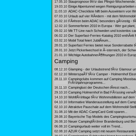
17.05.10
Stauprognose fÃ¼r das Pfingst-Wochenende..
19.03.10
Einige Alpentunnel wegen Reinigungsarbeiten g
11.03.10
ADAC-Checkliste hilft beim Auswintern von 
07.03.10
Urlaub auf vier RÃ¤dern - mit dem Wohnmobil
25.02.10
FÃ¤hren beim ADAC besonders gÃ¼nstig - fÃ¼
12.02.10
Sommerferien 2010 in Europa - Wer gut plant, 
09.02.10
Mit TT-Line nach Schweden und kostenlos ca
06.02.10
Der Superfast-Ferries-Katalog 2010 enthÃ¤lt 
03.02.10
Mobil Total feiert JubilÃ¤um...
28.01.10
Superfast Ferries bietet neue Sonderrabatte 
28.01.10
Jetzt Pickerlwechsel in Ã–sterreich, der Schw
21.01.10
Wichtige AutobahnerÃ¶ffnungen 2010 in Europ
Camping
08.12.10
Glamping - der Urlaubstrend fÃ¼r Glamour un
02.12.10
WinterspaÃŸ fÃ¼r Camper - Holmernhof Eisst
28.11.10
Campingclubs kommen auf Camping Moosbauer 
FrÃ¼hjahrsprogramms...
16.11.10
Campinglust der Deutschen lÃ¤sst nach...
29.10.10
Camping Holmernhof in Bad FÃ¼ssing verwÃ¶
14.10.10
WohlfÃ¼hltage fÃ¼r Wohnmobilisten auf dem 
04.10.10
Informative Wanderausstellung auf dem Campin
02.10.10
Attraktive Pauschale auf dem Wohnmobil-Stell
31.08.10
Mit der ADAC-CampCard Geld sparen...
28.08.10
Bayerische Top Models des Campingtourismus
26.08.10
Neuer CampingfÃ¼hrer Brandenburg und Berlin 
06.08.10
Campingurlaub weiter voll im Trend...
02.08.10
AZUR Camping setzt mit neuem Restaurantko