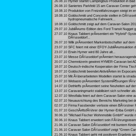
26.08.10
Hymer startet Campingbus-Produktion in Bad 
26.08.10
Saniertes Parkfeld 15 am Caravan Center geht 
18.08.10
Produktion von Freizeitfahrzeugen steigt im e
18.08.10
Goldschmitt und Concorde stellen in DÃ¼ssel
hydropneumatische Fahrwerk...
18.08.10
Goldschmitt zeigt auf dem Caravan-Salon 201
29.07.10
JubilÃ¤ums-Edition des Ford Transit Nugget g
27.07.10
Knaus Tabbert prÃ¤sentiert ein "Hybrid"-Sy
DÃ¼sseldorf...
26.07.10
Wilk prÃ¤sentiert Markenbotschafter auf dem
23.07.10
SFC feiert mit einer EFOY-JubilÃ¤umsaktion d
23.07.10
Erwin Hymer wird 80 Jahre alt...
23.07.10
Messe DÃ¼sseldorf prÃ¤miert herausragende
20.07.10
Chemnitzerin gewinnt HYMER-Caravan bei AD
18.07.10
Deutsch-indische Kooperation der Firma Tisch
18.07.10
Goldschmitt beendet AktivitÃ¤ten im Expocamp
15.07.10
Mit Ã¼berarbeiteten Modellen startet la strada 
14.07.10
Webasto prÃ¤sentiert SystemlÃ¶sungen fÃ¼r m
14.07.10
Dethleffs prÃ¤sentiert seine Neuheiten auf d
13.07.10
Caravaningmarkt stabilisiert sich schneller als 
12.07.10
Westfalia feiert auf dem Caravan Salon eine 
02.07.10
Neuausrichtung des Bereichs Marketing bei d
02.07.10
Firma Fassbender verloste einen BÃ¼rstner P
01.07.10
GeschÃ¤ftsfÃ¼hrer der Hymer-Eriba GmbH u
30.06.10
"Michael Fischer Wohnmobile GmbH" wurde n
30.06.10
Knaus Tabbert erweitert sein FÃ¼hrungsteam.
21.06.10
Caravan Salon DÃ¼sseldorf mit buntem Kind
21.06.10
Caravan Salon DÃ¼sseldorf zeigt "Green Cara
21.06.10
Knaus Tabbert geht mit positivem Ergebnis ges