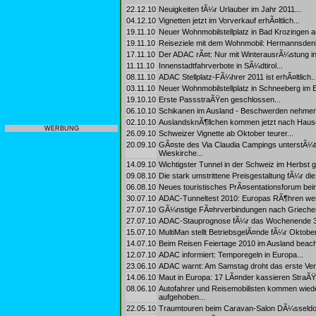
22.12.10
Neuigkeiten fÃ¼r Urlauber im Jahr 2011...
04.12.10
Vignetten jetzt im Vorverkauf erhÃ¤ltlich...
19.11.10
Neuer Wohnmobilstellplatz in Bad Krozingen au
19.11.10
Reiseziele mit dem Wohnmobil: Hermannsdenk
17.11.10
Der ADAC rÃ¤t: Nur mit WinterausrÃ¼stung in 
11.11.10
Innenstadtfahrverbote in SÃ¼dtirol...
08.11.10
ADAC Stellplatz-FÃ¼hrer 2011 ist erhÃ¤ltlich..
03.11.10
Neuer Wohnmobilstellplatz in Schneeberg im E
19.10.10
Erste PassstraÃŸen geschlossen...
06.10.10
Schikanen im Ausland - Beschwerden nehmen 
02.10.10
AuslandsknÃ¶llchen kommen jetzt nach Hause
WERBUNG
26.09.10
Schweizer Vignette ab Oktober teurer...
20.09.10
GÃ¤ste des Via Claudia Campings unterstÃ¼tz
Wieskirche...
14.09.10
Wichtigster Tunnel in der Schweiz im Herbst g
09.08.10
Die stark umstrittene Preisgestaltung fÃ¼r die
06.08.10
Neues touristisches PrÃ¤sentationsforum bei
30.07.10
ADAC-Tunneltest 2010: Europas RÃ¶hren werd
27.07.10
GÃ¼nstige FÃ¤hrverbindungen nach Griechen
27.07.10
ADAC-Stauprognose fÃ¼r das Wochenende 30. 
15.07.10
MultiMan stellt BetriebsgelÃ¤nde fÃ¼r Oktobe
14.07.10
Beim Reisen Feiertage 2010 im Ausland beach
12.07.10
ADAC informiert: Temporegeln in Europa...
23.06.10
ADAC warnt: Am Samstag droht das erste Ver
14.06.10
Maut in Europa: 17 LÃ¤nder kassieren Stra
08.06.10
Autofahrer und Reisemobilisten kommen wiede
aufgehoben...
22.05.10
Traumtouren beim Caravan-Salon DÃ¼sseldor