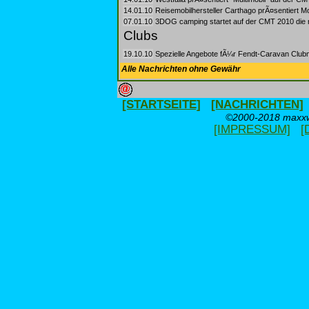
14.01.10
Reisemobilhersteller Carthago prÃ¤sentiert Mo
07.01.10
3DOG camping startet auf der CMT 2010 die 
Clubs
19.10.10
Spezielle Angebote fÃ¼r Fendt-Caravan Clubmi
Alle Nachrichten ohne Gewähr
[STARTSEITE]
[NACHRICHTEN]
©2000-2018 maxxwe
[IMPRESSUM]
[