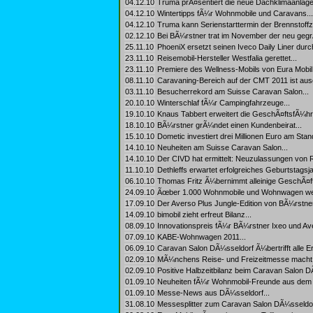
04.12.10
Truma prÃ¤sentiert die neue Dachklimaanlage 
04.12.10
Wintertipps fÃ¼r Wohnmobile und Caravans...
04.12.10
Truma kann Serienstarttermin der Brennstoffze
02.12.10
Bei BÃ¼rstner trat im November der neu geg
25.11.10
PhoeniX ersetzt seinen Iveco Daily Liner durc
23.11.10
Reisemobil-Hersteller Westfalia gerettet...
23.11.10
Premiere des Wellness-Mobils von Eura Mobil a
08.11.10
Caravaning-Bereich auf der CMT 2011 ist aus
03.11.10
Besucherrekord am Suisse Caravan Salon...
20.10.10
Winterschlaf fÃ¼r Campingfahrzeuge...
19.10.10
Knaus Tabbert erweitert die GeschÃ¤ftsfÃ¼hr
18.10.10
BÃ¼rstner grÃ¼ndet einen Kundenbeirat...
15.10.10
Dometic investiert drei Millionen Euro am Stan
14.10.10
Neuheiten am Suisse Caravan Salon...
14.10.10
Der CIVD hat ermittelt: Neuzulassungen von 
11.10.10
Dethleffs erwartet erfolgreiches Geburtstagsja
06.10.10
Thomas Fritz Ã¼bernimmt alleinige GeschÃ¤
24.09.10
Ãœber 1.000 Wohnmobile und Wohnwagen wer
17.09.10
Der Averso Plus Jungle-Edition von BÃ¼rstner 
14.09.10
bimobil zieht erfreut Bilanz...
08.09.10
Innovationspreis fÃ¼r BÃ¼rstner Ixeo und Ave
07.09.10
KABE-Wohnwagen 2011...
06.09.10
Caravan Salon DÃ¼sseldorf Ã¼bertrifft alle E
02.09.10
MÃ¼nchens Reise- und Freizeitmesse macht Ap
02.09.10
Positive Halbzeitbilanz beim Caravan Salon D
01.09.10
Neuheiten fÃ¼r Wohnmobil-Freunde aus dem
01.09.10
Messe-News aus DÃ¼sseldorf...
31.08.10
Messesplitter zum Caravan Salon DÃ¼sseldor