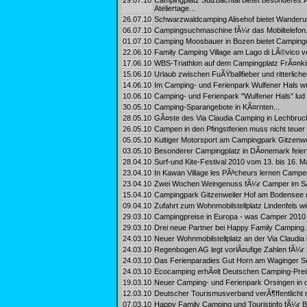
29.07.10
Campingplatz Sulzbachtal bietet besondere
Ateliertage...
26.07.10
Schwarzwaldcamping Alisehof bietet Wanderung
06.07.10
Campingsuchmaschine fÃ¼r das Mobiltelefon.
01.07.10
Camping Moosbauer in Bozen bietet Campingur
22.06.10
Family Camping Village am Lago di LÃ©vico ve
17.06.10
WBS-Triathlon auf dem Campingplatz FrÃ¤nki
15.06.10
Urlaub zwischen FuÃŸballfieber und ritterlich
14.06.10
Im Camping- und Ferienpark Wulfener Hals wu
10.06.10
Camping- und Ferienpark "Wulfener Hals" lud z
30.05.10
Camping-Sparangebote in KÃ¤rnten...
28.05.10
GÃ¤ste des Via Claudia Camping in Lechbruck
26.05.10
Campen in den Pfingstferien muss nicht teuer s
05.05.10
Kultiger Motorsport am Campingpark Gitzenweil
03.05.10
Besonderer Campingplatz in DÃ¤nemark feiert
28.04.10
Surf-und Kite-Festival 2010 vom 13. bis 16. 
23.04.10
In Kawan Village les PÃªcheurs lernen Campe
23.04.10
Zwei Wochen Weingenuss fÃ¼r Camper im S
15.04.10
Campingpark Gitzenweiler Hof am Bodensee ma
09.04.10
Zufahrt zum Wohnmobilstellplatz Lindenfels wi
29.03.10
Campingpreise in Europa - was Camper 2010
29.03.10
Drei neue Partner bei Happy Family Camping..
24.03.10
Neuer Wohnmobilstellplatz an der Via Claudia
24.03.10
Regenbogen AG legt vorlÃ¤ufige Zahlen fÃ¼r 20
24.03.10
Das Ferienparadies Gut Horn am Waginger See 
24.03.10
Ecocamping erhÃ¤lt Deutschen Camping-Preis
19.03.10
Neuer Camping- und Ferienpark Orsingen in d
12.03.10
Deutscher Tourismusverband verÃ¶ffentlicht 
07.03.10
Happy Family Camping und Touristinfo fÃ¼r B