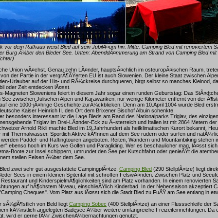
 vor dem Rathaus weist Bled auf sein JubilÃ¤um hin. Mitte: Camping Bled mit renoviertem 
der Burg Ã¼ber den Bleder See. Unten: AbenddÃ¤mmerung am Strand von Camping Bled mit B
chter)
he Union wÃ¤chst. Genau zehn LÃ¤nder, hauptsÃ¤chlich im osteuropÃ¤ischen Raum, treten
t von der Partie in der vergrÃ¶ÃŸerten EU ist auch Slowenien. Der kleine Staat zwischen Alpe
tien-Urlauber auf der Hin- und RÃ¼ckreise durchqueren, birgt selbst so manches Kleinod, da
l oder Zelt entdecken lÃ¤sst.
s-Magneten Sloweniens feiert in diesem Jahr sogar einen runden Geburtstag: Das StÃ¤dtchen
em See zwischen Julischen Alpen und Karawanken, nur wenige Kilometer entfernt von der Ã¶st
auf eine 1000-jÃ¤hrige Geschichte zurÃ¼ckblicken. Denn am 10.April 1004 wurde Bled erstm
deutsche Kaiser Heinrich II. den Ort dem Brixener Bischof Albuin schenkte.
r besonders interessant ist die Lage Bleds am Rand des Nationalparks Triglav, des einzigen
ensgebende Triglav im Drei-LÃ¤nder-Eck zu Ã–sterreich und Italien ist mit 2864 Metern de
hweizer Arnold Rikli machte Bled im 19.Jahrhundert als heilklimatischen Kurort bekannt. Heu
 mit Thermalwasser. Sportlich Aktive kÃ¶nnen auf dem See rudern oder surfen und natÃ¼rlic
werden Paddel- und Raftingtouren angeboten. Reiten, Wandern und Mountainbiking stehen i
ner" ebenso hoch im Kurs wie Golfen und Paragliding. Wer es beschaulicher mag, lÃ¤sst sich
etna-Boote zur Insel schippern, umrundet den See per Kutschfahrt oder genieÃŸt die atemb
einem steilen Felsen Ã¼ber dem See.
Bled zwei sehr gut ausgestattete CampingplÃ¤tze.
Camping Bled
(290 StellplÃ¤tze) liegt dire
der Sees in einem kleinen Seitental mit schroffen FelswÃ¤nden. Zwischen Platz und Seeufer
 Restaurant und KinderspielmÃ¶glichkeiten sind am Platz vorhanden. In einem renovierten 
ichtungen auf hÃ¶chstem Niveau, einschlieÃŸlich Kinderbad. In der Nebensaison akzeptiert C
 "Camping Cheques". Vom Platz aus lÃ¤sst sich die Stadt Bled zu FuÃŸ am See entlang in et
r sÃ¼dÃ¶stlich von Beld liegt
Camping Sobec
(400 StellplÃ¤tze) an einer Flussschleife der S
em kÃ¼nstlich angelegten Badesee Ã¼ber weitere umfangreiche Freizeiteinrichtungen. Da e
gt, wird er gerne fÃ¼r ZwischenÃ¼bernachtungen genutzt.