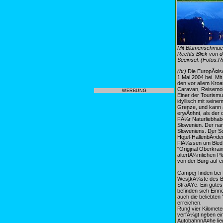
Mit Blumenschmuck
Rechts Blick von 
Seeinsel. (Fotos:Ri
(hr)
Die EuropÃ¤isc
1.Mai 2004 bei. Mi
den vor allem Kroa
Caravan, Reisemobi
WERBUNG
Einer der Tourismu
idyllisch mit sein
Grenze, und kann 
erwÃ¤hnt, als der 
FÃ¼r Naturliebhabe
Slowenien. Der nam
Sloweniens. Der Sc
Hotel-HallenbÃ¤der
FlÃ¼ssen um Bled 
"Original Oberkrai
altertÃ¼mlichen Pl
von der Burg auf 
Camper finden bei 
WestkÃ¼ste des Ble
StraÃŸe. Ein gutes
befinden sich Einr
auch die beliebten
erreichen.
Rund vier Kilomete
verfÃ¼gt neben ein
AutobahnnÃ¤he lie