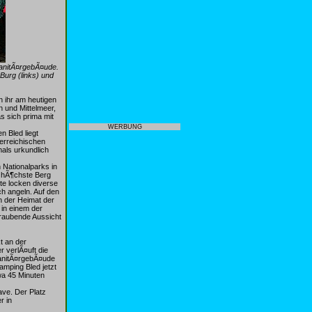
SanitÃ¤rgebÃ¤ude.
urg (links) und
 ihr am heutigen
n und Mittelmeer,
s sich prima mit
WERBUNG
 Bled liegt
erreichischen
als urkundlich
 Nationalparks in
r hÃ¶chste Berg
te locken diverse
h angeln. Auf den
n der Heimat der
 in einem der
eraubende Aussicht
kt an der
 verlÃ¤uft die
SanitÃ¤rgebÃ¤ude
amping Bled jetzt
wa 45 Minuten
ave. Der Platz
r in