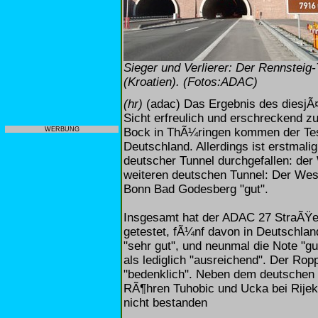
Sieger und Verlierer: Der Rennsteig-
(Kroatien). (Fotos:ADAC)
(hr)
(adac) Das Ergebnis des diesjÃ¤
Sicht erfreulich und erschreckend z
Bock in ThÃ¼ringen kommen der Test
WERBUNG
Deutschland. Allerdings ist erstmali
deutscher Tunnel durchgefallen: der 
weiteren deutschen Tunnel: Der Wese
Bonn Bad Godesberg "gut".
Insgesamt hat der ADAC 27 StraÃŸe
getestet, fÃ¼nf davon in Deutschla
"sehr gut", und neunmal die Note "g
als lediglich "ausreichend". Der Rop
"bedenklich". Neben dem deutschen 
RÃ¶hren Tuhobic und Ucka bei Rijeka
nicht bestanden