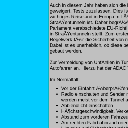
Auch in diesem Jahr haben sich die 
geweigert, Tests zuzulassen. Dies is
wichtiges Reiseland in Europa mit Ã¼
StraÃŸentunneln ist. Daher begrÃ¼
Parlament verabschiedete EU-Richtli
in StraÃŸentunneln stellt. Zum erst
Regelwerk fÃ¼r die Sicherheit von 
Dabei ist es unerheblich, ob diese be
gebaut werden.
Zur Vermeidung von UnfÃ¤llen in Tun
Autofahrer an. Hierzu hat der ADAC
Im Normalfall:
Vor der Einfahrt Ã¼berprÃ¼fen,
Radio einschalten und Sender 
werden meist vor dem Tunnel a
Abblendlicht einschalten
HÃ¶chstgeschwindigkeit, Verk
Abstand zum vorderen Fahrzeu
Am rechten Fahrbahnrand orienti