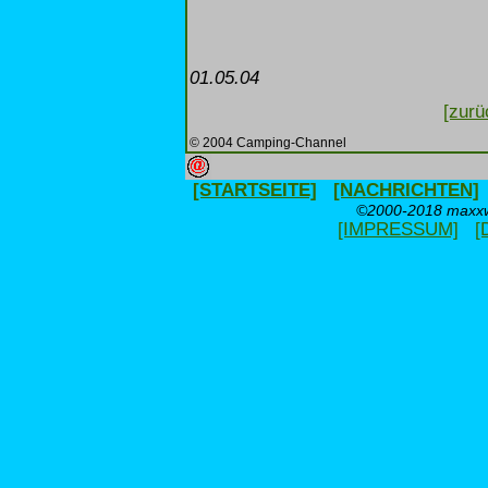
01.05.04
[zurü
© 2004 Camping-Channel
[STARTSEITE]
[NACHRICHTEN]
©2000-2018 maxxwe
[IMPRESSUM]
[