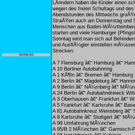
LÃ¤ndern haben die Kinder einen sch
wegen des freien Schultags und des 
Abendstunden des Mittwochs groÃŸ
StraÃŸen auch am Donnerstag und 
Menschen aus Baden-WÃ¼rttemberg u
starten und viele Hamburger (Pfings
Sonntag wird man sich auf Behinder
und AusflÃ¼gler einstellen mÃ¼ssen
Strecken:
WERBUNG
A 7 Flensburg â€“ Hamburg â€“ Ha
A 10 Berliner Autobahnring
A 1 KÃ¶ln â€“ Bremen â€“ Hamburg
A 2 Berlin â€“ Magdeburg â€“ Hanno
A 9 Berlin â€“ NÃ¼rnberg â€“ MÃ¼
A 24 Berlin â€“ Autobahndreieck Wit
A 3 Oberhausen â€“ Frankfurt â€“ 
A 5 Frankfurt â€“ Karlsruhe â€“ Base
A 81 Autobahnkreuz Weinsberg â€“ S
A 8 Karlsruhe â€“ Stuttgart â€“ MÃ
A 99 Umfahrung MÃ¼nchen
A 95/B 2 MÃ¼nchen â€“ Garmisch-P