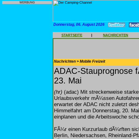
WERBUNG
Donnerstag, 06. August 2026
STARTSEITE
|
NACHRICHTEN
Nachrichten > Mobile Freizeit
ADAC-Stauprognose f
23. Mai
(hr)
(adac) Mit streckenweise starke
Urlaubsverkehr mÃ¼ssen Autofahr
erwartet der ADAC nicht zuletzt desh
Himmelfahrt am Donnerstag, 20. Mai
einplanen und die Arbeitswoche sch
FÃ¼r einen Kurzurlaub dÃ¼rften si
Berlin, Niedersachsen, Rheinland-Pf