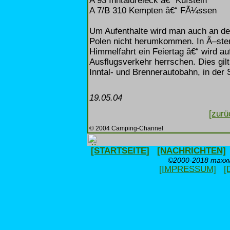
A 93 Inntaldreieck â€“ Kufstein
A 7/B 310 Kempten â€“ FÃ¼ssen
Um Aufenthalte wird man auch an de
Polen nicht herumkommen. In Ã–sterr
Himmelfahrt ein Feiertag â€“ wird au
Ausflugsverkehr herrschen. Dies gilt
Inntal- und Brennerautobahn, in der
19.05.04
[zurü
© 2004 Camping-Channel
[STARTSEITE]
[NACHRICHTEN]
©2000-2018 maxxwe
[IMPRESSUM]
[