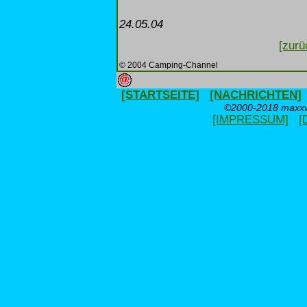
24.05.04
[zurü
© 2004 Camping-Channel
[STARTSEITE]
[NACHRICHTEN]
©2000-2018 maxxwe
[IMPRESSUM]
[