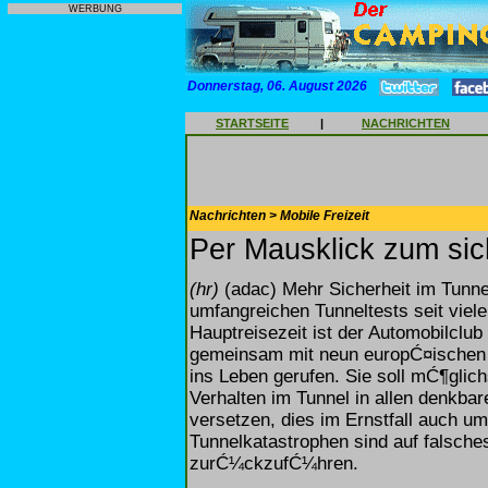
WERBUNG
Donnerstag, 06. August 2026
STARTSEITE
|
NACHRICHTEN
Nachrichten > Mobile Freizeit
Per Mausklick zum sic
(hr)
(adac) Mehr Sicherheit im Tunne
umfangreichen Tunneltests seit viele
Hauptreisezeit ist der Automobilclub
gemeinsam mit neun europĆ¤ischen 
ins Leben gerufen. Sie soll mĆ¶glich
Verhalten im Tunnel in allen denkbar
versetzen, dies im Ernstfall auch 
Tunnelkatastrophen sind auf falsche
zurĆ¼ckzufĆ¼hren.