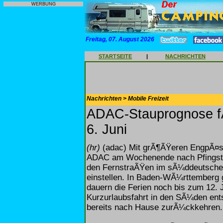
WERBUNG
Freitag, 07. August 2026
STARTSEITE
|
NACHRICHTEN
Nachrichten > Mobile Freizeit
ADAC-Stauprognose f
6. Juni
(hr)
(adac) Mit grÃ¶ÃŸeren EngpÃ¤ss
ADAC am Wochenende nach Pfingsten
den FernstraÃŸen im sÃ¼ddeutschen
einstellen. In Baden-WÃ¼rttemberg g
dauern die Ferien noch bis zum 12. Ju
Kurzurlaubsfahrt in den SÃ¼den ent
bereits nach Hause zurÃ¼ckkehren.