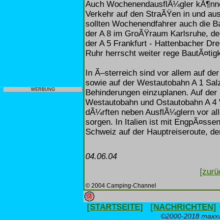
Auch WochenendausflÃ¼gler kÃ¶nne
Verkehr auf den StraÃŸen in und au
sollten Wochenendfahrer auch die Ba
der A 8 im GroÃŸraum Karlsruhe, d
der A 5 Frankfurt - Hattenbacher D
Ruhr herrscht weiter rege BautÃ¤tigk
In Ã–sterreich sind vor allem auf de
sowie auf der Westautobahn A 1 Sal
WERBUNG
Behinderungen einzuplanen. Auf der 
Westautobahn und Ostautobahn A 4 W
dÃ¼rften neben AusflÃ¼glern vor al
sorgen. In Italien ist mit EngpÃ¤sse
Schweiz auf der Hauptreiseroute, de
04.06.04
[zurü
© 2004 Camping-Channel
[STARTSEITE]
[NACHRICHTEN]
©2000-2018 maxxwe