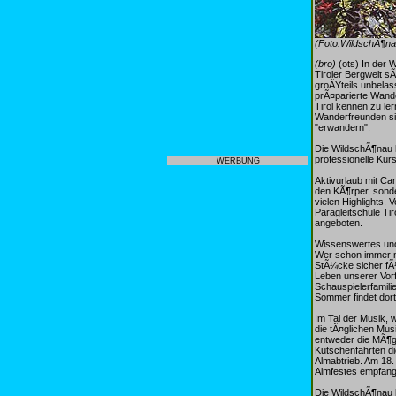
(Foto:WildschÃ¶n
(bro)
(ots) In der W
Tiroler Bergwelt s
groÃŸteils unbelas
prÃ¤parierte Wande
Tirol kennen zu l
Wanderfreunden sin
"erwandern".
Die WildschÃ¶nau h
professionelle Kur
WERBUNG
Aktivurlaub mit Ca
den KÃ¶rper, sonde
vielen Highlights.
Paragleitschule Ti
angeboten.
Wissenswertes und
Wer schon immer m
StÃ¼cke sicher fÃ
Leben unserer Vorf
Schauspielerfamili
Sommer findet dor
Im Tal der Musik, 
die tÃ¤glichen Musi
entweder die MÃ¶gl
Kutschenfahrten di
Almabtrieb. Am 18.
Almfestes empfang
Die WildschÃ¶nau b