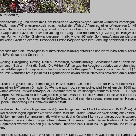
au-Tourismus)
ildschÃ¶nau In Tirol findet der Gast zahlreiche MÃ¶glichkeiten, seinen Urlaub zu verbringen. 
Ã¼dlich von WÃ¶rgl erstreckt sich das Hochtal der WildschÃ¶nau auf einer LÃ¤nge von 24 Ki
sene Natur und ein heilsames, gesundes Klima findet man hier vor. Ãœber 300 Kilometer mar
rwege laden dazu ein, entweder auf eigene Faust, oder mit dem BergfÃ¼hrer, die Bergwelt
ernen. Von Alm - Ã¼ber Gipfelwanderungen, HeilkrÃ¤uter â€“ oder Sonnenaufgangswanderung
d keine Grenzen gesetzt. Besonders Eifrige kÃ¶nnen sich ihre Leistungsabzeichen in Bronz
at sich auch als Profiregion in punkto Nordic Walking entwickelt und bietet inzwischen sechs
se fÃ¼r diese neue Sportart an.
nyoning, Paragliding, Rafting, Reiten, Radfahren, Mountainbiking, Schwimmen oder Tennis ist 
rn auch Balsam fÃ¼r die Seele. Die WildschÃ¶nau aus der Vogelperspektive zu erleben, ist 
 Vom halbtÃ¤gigen Schnupperkurs bis hin zum sechstÃ¤gigen AnfÃ¤ngerkurs ist bei der grÃ¶
rols, mit Sicherheit fÃ¼r jeden mit Flugambitionen etwas dabei. NatÃ¼rlich werden auch Tan
 Kurioses Ã¼ber die Geschichte des Holzes kann man sich im 1. Tiroler Holzmuseum zu
al einen hÃ¶lzernen BH oder StrÃ¼mpfe aus Holz sehen wollte, wird bei einem der 2000 aus
¼ndig werden. Im WildschÃ¶nauer Bergbauernmuseum hingegen erinnern Ã¼ber 1.100 Exp
ahren. Sie verwandeln den Gang durch dieses Museum in eine Zeitreise in die Welt unserer
e HÃ¶rbiger, deren Urheimat die WildschÃ¶nau ist, hat man darin sogar einen eigenen Raum 
t jeden Donnerstag ein Handwerksmarkt statt.
wie dieses Hochtal auch genannt wird (immerhin gibt es vier Musikkapellen und 15 ChÃ¶re), 
kveranstaltungen jeglicher Art nicht fehlen. Wer die Tiroler GemÃ¼tlichkeit richtig auskoste
ichkeit, mit dem Bummelzug in die wildromantische Kundler Klamm zu fahren, oder in ausge
e Gegend zu erkunden. Ein ganz besonderes Schmankerl Tiroler Bauerntradition ist der Wi
 September werden von den gut 45 Almen, Hunderte von Tieren ins Tal getrieben und im Zu
en.
ietet eine attraktive Card fÃ¼r sechs oder 13 Tage fÃ¼r Kinder, Erwachsene und Familien an