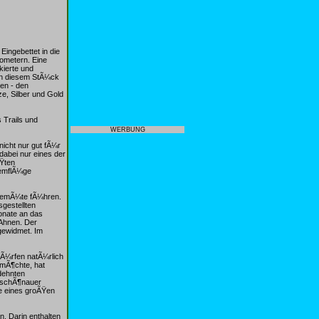
Eingebettet in die
lometern. Eine
kierte und
 in diesem StÃ¼ck
en - den
e, Silber und Gold
 Trails und
WERBUNG
nicht nur gut fÃ¼r
dabei nur eines der
ÃŸten
demflÃ¼ge
 GemÃ¼te fÃ¼hren.
gestellten
onate an das
 Ahnen. Der
gewidmet. Im
dÃ¼rfen natÃ¼rlich
n mÃ¶chte, hat
dehnten
ldschÃ¶nauer
ge eines groÃŸen
. Darin enthalten