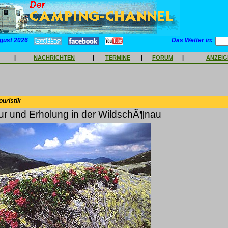
gust 2026
Das Wetter in:
|
NACHRICHTEN
|
TERMINE
|
FORUM
|
ANZEI
ouristik
tur und Erholung in der WildschÃ¶nau