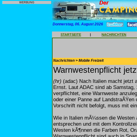
WERBUNG
Donnerstag, 06. August 2026
STARTSEITE
|
NACHRICHTEN
Nachrichten > Mobile Freizeit
Warnwestenpflicht jetz
(hr)
(adac) Nach Italien macht jetz
Ernst. Laut ADAC sind ab Samstag, 2
verpflichtet, eine Warnweste anzule
oder einer Panne auf LandstraÃŸen 
Vorschrift nicht befolgt, muss mit e
Wie in Italien mÃ¼ssen die Westen
entsprechen und mit dem Kontrollzei
Westen kÃ¶nnen die Farben Rot, O
Warnwestenpflicht sind auch in Span