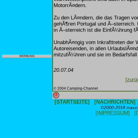
MotorrÃ¤dern.
Zu den LÃ¤ndern, die das Tragen v
gehÃ¶ren Portugal und Ã–sterreich. I
in Ã–sterreich ist die EinfÃ¼hrung 
UnabhÃ¤ngig vom Inkrafttreten der 
Autoreisenden, in allen UrlaubslÃ¤
mitzufÃ¼hren und sie im Bedarfsfall
WERBUNG
20.07.04
[zurü
© 2004 Camping-Channel
[STARTSEITE]
[NACHRICHTEN]
©2000-2018 maxxwe
[IMPRESSUM]
[