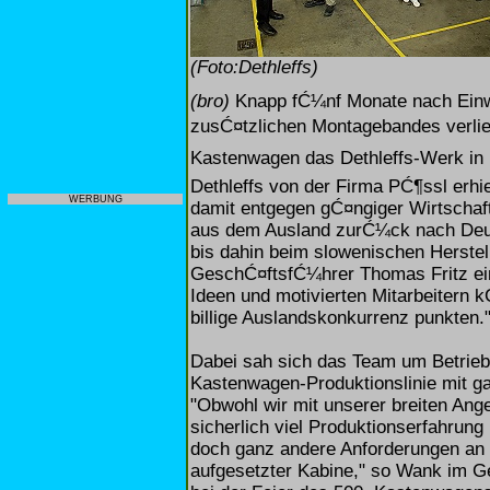
(Foto:Dethleffs)
(bro)
Knapp fĆ¼nf Monate nach Einwe
zusĆ¤tzlichen Montagebandes verlieĆ
Kastenwagen das Dethleffs-Werk in Is
Dethleffs von der Firma PĆ¶ssl erhie
WERBUNG
damit entgegen gĆ¤ngiger Wirtschaft
aus dem Ausland zurĆ¼ck nach Deut
bis dahin beim slowenischen Herstell
GeschĆ¤ftsfĆ¼hrer Thomas Fritz ein 
Ideen und motivierten Mitarbeitern
billige Auslandskonkurrenz punkten.
Dabei sah sich das Team um Betrie
Kastenwagen-Produktionslinie mit ga
"Obwohl wir mit unserer breiten An
sicherlich viel Produktionserfahrung
doch ganz andere Anforderungen an 
aufgesetzter Kabine," so Wank im G