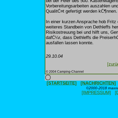
bei der Feier des 500. Kastenwagens
Vorbereitungsarbeiten auszahlen und
QualitĆ¤t gefertigt werden kĆ¶nnen.
In einer kurzen Ansprache hob Fritz
weiteres Standbein von Dethleffs he
Risikostreuung bei und hilft uns, Ge
dafĆ¼r, dass Dethleffs die Preiser
ausfallen lassen konnte.
29.10.04
[zurü
© 2004 Camping-Channel
[STARTSEITE]
[NACHRICHTEN]
©2000-2018 maxxwe
[IMPRESSUM]
[