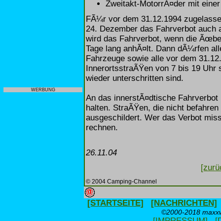
Zweitakt-MotorrÃ¤der mit eine
FÃ¼r vor dem 31.12.1994 zugelassen
24. Dezember das Fahrverbot auch 
wird das Fahrverbot, wenn die Ãœbe
Tage lang anhÃ¤lt. Dann dÃ¼rfen al
Fahrzeuge sowie alle vor dem 31.12
InnerortsstraÃŸen von 7 bis 19 Uhr 
wieder unterschritten sind.
WERBUNG
An das innerstÃ¤dtische Fahrverbo
halten. StraÃŸen, die nicht befahre
ausgeschildert. Wer das Verbot mis
rechnen.
26.11.04
[zurü
© 2004 Camping-Channel
[STARTSEITE]
[NACHRICHTEN]
©2000-2018 maxxwe
[IMPRESSUM]
[