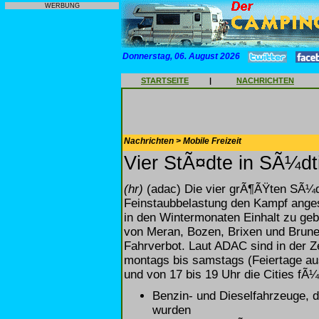
WERBUNG
Donnerstag, 06. August 2026
STARTSEITE
|
NACHRICHTEN
Nachrichten > Mobile Freizeit
Vier StÃ¤dte in SÃ¼dti
(hr)
(adac) Die vier grÃ¶ÃŸten SÃ¼d
Feinstaubbelastung den Kampf ange
in den Wintermonaten Einhalt zu gebi
von Meran, Bozen, Brixen und Brunec
Fahrverbot. Laut ADAC sind in der Z
montags bis samstags (Feiertage au
und von 17 bis 19 Uhr die Cities fÃ
Benzin- und Dieselfahrzeuge, 
wurden