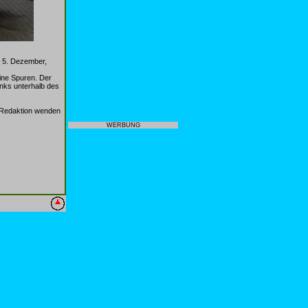
, 5. Dezember,
ine Spuren. Der
inks unterhalb des
-Redaktion wenden
WERBUNG