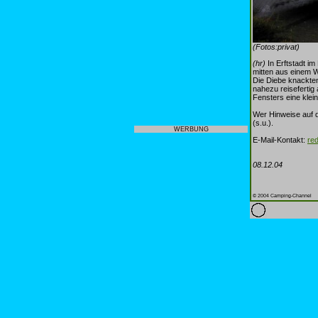
(Fotos:privat)
(hr)
In Erftstadt i
mitten aus einem 
Die Diebe knackten
nahezu reisefertig
Fensters eine klei
Wer Hinweise auf 
(s.u.).
WERBUNG
E-Mail-Kontakt:
re
08.12.04
© 2004 Camping-Channel