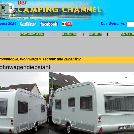
gust 2026
Das Wetter in:
|
NACHRICHTEN
|
TERMINE
|
FORUM
|
ANZEI
Wohnmobile, Wohnwagen, Technik und ZubehÃ¶r
Wohnwagendiebstahl