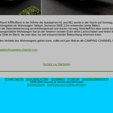
m Raum KÃ¶ln/Bonn in der NÃ¤he der Autobahnen A1 und A61 wurde in der Nacht auf Sonntag
Wohngebiet ein Wohnwagen Tabbert Jeunesse 560E 2,5m entwendet (siehe Bilder).
 die Diebstahlsicherung am AnhÃ¤ngerkopf und warfen sie weg, hinterlieÃŸen aber sonst ke
 ausgestattete Wohnwagen hat an der hinteren rechten Ecke einen Lackschaden und hinten l
ne Delle im Blech, die man aber nur bei entsprechender Beleuchtung erkennen kann.
den Verbleib des Wohnwagens geben kann, sollte sich per Mail an die CAMPING-CHANNEL
daktion@camping-channel.com
[zurück zur Startseite]
[STARTSEITE]
[NACHRICHTEN]
[TERMINE]
[FORUM]
[ANZEIGENMARKT]
©2000-2018 maxxweb.de Internet-Dienstleistungen
[IMPRESSUM]
[DATENSCHUTZERKLÄRUNG]