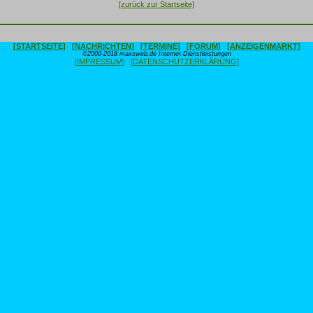
[zurück zur Startseite]
[STARTSEITE]
[NACHRICHTEN]
[TERMINE]
[FORUM]
[ANZEIGENMARKT]
©2000-2018 maxxweb.de Internet-Dienstleistungen
[IMPRESSUM]
[DATENSCHUTZERKLÄRUNG]