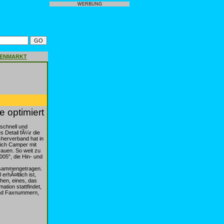
WERBUNG
GENMARKT
 optimiert
schnell und
s Detail fÃ¼r die
herverband hat in
ich Camper mit
rauen. So weit zu
05", die Hin- und
usammengetragen.
rhÃ¤ltlich ist,
hen, eines, das
ation stattfindet,
 und Faxnummern,