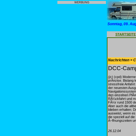
WERBUNG
Sonntag, 09. Au
STARTSEITE
Nachrichten > 
DCC-Campi
(jc)
(cpd) Moderne N
prÃ¤zise. Bislang 
stressfreie Anfah
der neuesten Ausg
Navigationssystem 
den einzelnen PlÃ
RÃ¼ckfahrt und ma
FÃ¼r rund 1500 de
Aber auch die altb
blieben erhalten: 
ausweist, wenn es a
die speziell auf d
Ã–ffnungszeiten u
26.12.04