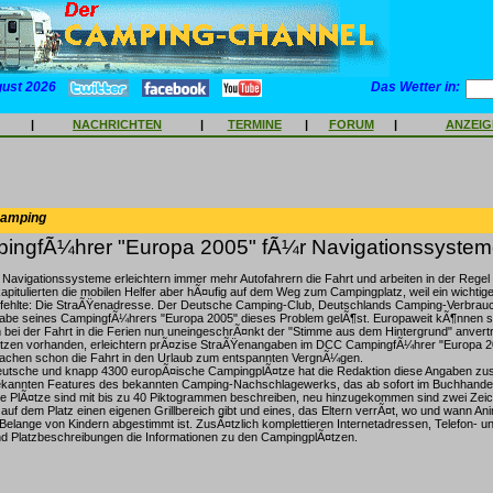
gust 2026
Das Wetter in:
|
NACHRICHTEN
|
TERMINE
|
FORUM
|
ANZEI
Camping
ngfÃ¼hrer "Europa 2005" fÃ¼r Navigationssysteme
avigationssysteme erleichtern immer mehr Autofahrern die Fahrt und arbeiten in der Regel 
kapitulierten die mobilen Helfer aber hÃ¤ufig auf dem Weg zum Campingplatz, weil ein wichtige
rt fehlte: Die StraÃŸenadresse. Der Deutsche Camping-Club, Deutschlands Camping-Verbrauc
abe seines CampingfÃ¼hrers "Europa 2005" dieses Problem gelÃ¶st. Europaweit kÃ¶nnen s
bei der Fahrt in die Ferien nun uneingeschrÃ¤nkt der "Stimme aus dem Hintergrund" anvert
¤tzen vorhanden, erleichtern prÃ¤zise StraÃŸenangaben im DCC CampingfÃ¼hrer "Europa 20
chen schon die Fahrt in den Urlaub zum entspannten VergnÃ¼gen.
utsche und knapp 4300 europÃ¤ische CampingplÃ¤tze hat die Redaktion diese Angaben z
ekannten Features des bekannten Camping-Nachschlagewerks, das ab sofort im Buchhandel e
Die PlÃ¤tze sind mit bis zu 40 Piktogrammen beschreiben, neu hinzugekommen sind zwei Zeic
uf dem Platz einen eigenen Grillbereich gibt und eines, das Eltern verrÃ¤t, wo und wann Anim
ie Belange von Kindern abgestimmt ist. ZusÃ¤tzlich komplettieren Internetadressen, Telefon-
nd Platzbeschreibungen die Informationen zu den CampingplÃ¤tzen.