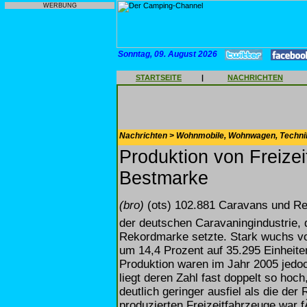
WERBUNG
Sonntag, 09. August 2026
STARTSEITE
|
NACHRICHTEN
Nachrichten > Wohnmobile, Wohnwagen, Techni
Produktion von Freize
Bestmarke
(bro)
(ots) 102.881 Caravans und Rei
der deutschen Caravaningindustrie, 
Rekordmarke setzte. Stark wuchs vo
um 14,4 Prozent auf 35.295 Einheite
Produktion waren im Jahr 2005 jedoc
liegt deren Zahl fast doppelt so ho
deutlich geringer ausfiel als die der
produzierten Freizeitfahrzeuge war 