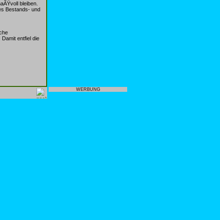
ÃŸvoll bleiben.
es Bestands- und
iche
amit entfiel die
WERBUNG