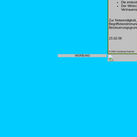
Die emissi
Der Wirts
Vertrauens
Zur Notwendigkeit,
Begriffsbestimmun
Besteuerungsgrund
15.02.06
© 2006 Camping-Channel
WERBUNG