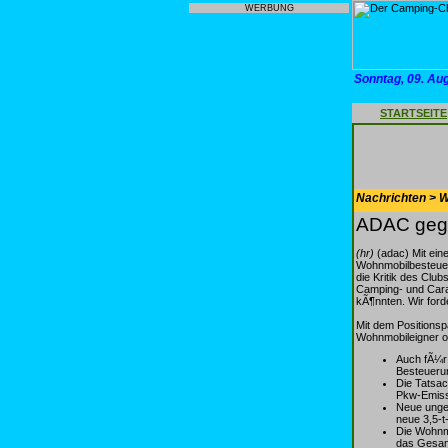
WERBUNG
Sonntag, 09. Au
STARTSEITE
Nachrichten > 
ADAC gege
(hr)
(adac) Mit ein
Wohnmobilbesteueru
die Kritik des Cl
Camping- und Cara
kÃ¶nnten. Wir for
Mit dem Positionspa
Wohnmobileigner or
Auch fÃ¼r
Besteueru
Die Tatsac
Pkw-Emissi
Neue unger
neue 3,5-t
Die Wohnmo
das Gesam