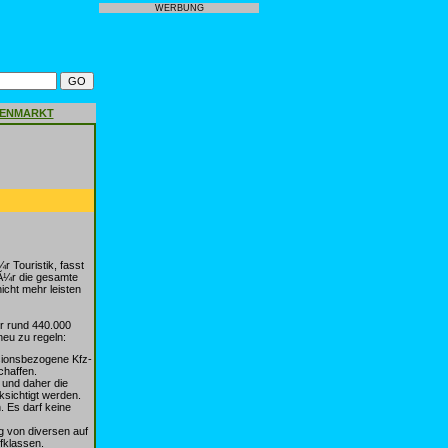
WERBUNG
GENMARKT
 Touristik, fasst
fÃ¼r die gesamte
cht mehr leisten
er rund 440.000
neu zu regeln:
sionsbezogene Kfz-
chaffen.
 und daher die
sichtigt werden.
. Es darf keine
g von diversen auf
fklassen.