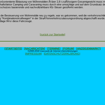
onsorientierte Belastung von Wohnmobilen Ã¼ber 2,8 t zulÃ¤ssigem Gesamtgewicht muss ma
chaftsfaktor Camping und Caravaning muss durch eine umsichtige und auf dem Grundsatz d
schutzes basierende und nachvollziehbare Kfz-Steuer gestÃ¤rkt werden.
 die Besteuerung von Wohnmobile neu zu regeln, war es gekommen, weil die verkehrsrechtl
g "Kombinationskraftwagen" in der StraÃŸenverkehrszulassungsordnung abgeschafft wurde. D
lage fÃ¼r diese Fahrzeuge.
[zurück zur Startseite]
[STARTSEITE]
[NACHRICHTEN]
[TERMINE]
[FORUM]
[ANZEIGENMARKT]
©2000-2018 maxxweb.de Internet-Dienstleistungen
[IMPRESSUM]
[DATENSCHUTZERKLÄRUNG]