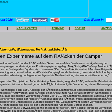
gust 2026
Das Wetter in:
|
NACHRICHTEN
|
TERMINE
|
FORUM
|
ANZEI
Wohnmobile, Wohnwagen, Technik und ZubehÃ¶r
n Experimente auf dem RÃ¼cken der Camper
em klaren "Nein" hat der ADAC auf den Gesetzentwurf des Bundesrats zur Ã„nderung der
ng reagiert und ein eigenes Positionspapier vorgelegt. Max Stich, ADAC-VizeprÃ¤sident fÃ¼r
ubs an der Vorlage des Bundesrats zusammen: "Der Entwurf hÃ¤tte unabschÃ¤tzbare Folgen 
vaningbranche und wÃ¼rde fÃ¼r viele Campingfreunde bedeuten, dass sie sich ihr Hobby ni
dern deshalb eine grundlegende sachgerechte Neubearbeitung der Wohnmobilbesteuerung".
pier, das Stich jetzt der Ã–ffentlichkeit prÃ¤sentierte, zeigt der ADAC, in dem die Mehrheit d
ganisiert ist, sinnvolle und gerechte MÃ¶glichkeiten auf, die Besteuerung dieser Fahrzeuge 
 Wohnmobile sollte auf Grundlage der gÃ¤ngigen Nutzfahrzeug-Emissionsnormen eine emis
ng eingefÃ¼hrt werden. Dies wÃ¼rde einen Anreiz zum Kauf schadstoffarmer Wohnmobile s
he, dass die meisten Wohnmobile Ã¼ber 2,8 t zGG auf Nutzfahrzeugchassis aufgebaut sind
onsnormen bisher gar nicht erfÃ¼llen mussten und kÃ¶nnen, muss steuerrechtlich berÃ¼ck
echtfertigte Unterschiede, zum Beispiel beim zul. Gesamtgewicht, sollten vermieden werden
-Grenze geben, wie dies bei der Berechnung der AbschlÃ¤ge vorgesehen ist.
bilsteuer muss verwaltungstechnisch einfacher werden, zum Beispiel durch die Vermeidun
tgewicht bezogenen AbschlÃ¤gen sowie UmschlÃ¼sselungen von Lkw- auf Pkw-Schadstof