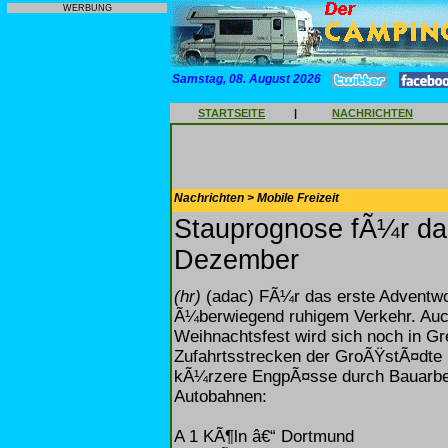
WERBUNG
Samstag, 08. August 2026
STARTSEITE
|
NACHRICHTEN
Nachrichten > Mobile Freizeit
Stauprognose fÃ¼r da
Dezember
(hr)
(adac) FÃ¼r das erste Adventw
Ã¼berwiegend ruhigem Verkehr. Auc
Weihnachtsfest wird sich noch in Gre
Zufahrtsstrecken der GroÃŸstÃ¤dte
kÃ¼rzere EngpÃ¤sse durch Bauarbeit
Autobahnen:
A 1 KÃ¶ln â€“ Dortmund