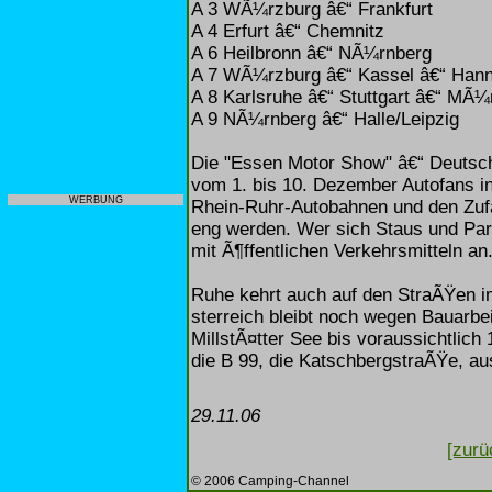
A 3 WÃ¼rzburg â€“ Frankfurt
A 4 Erfurt â€“ Chemnitz
A 6 Heilbronn â€“ NÃ¼rnberg
A 7 WÃ¼rzburg â€“ Kassel â€“ Han
A 8 Karlsruhe â€“ Stuttgart â€“ MÃ
A 9 NÃ¼rnberg â€“ Halle/Leipzig
Die "Essen Motor Show" â€“ Deutsc
vom 1. bis 10. Dezember Autofans in
WERBUNG
Rhein-Ruhr-Autobahnen und den Zu
eng werden. Wer sich Staus und Par
mit Ã¶ffentlichen Verkehrsmitteln an
Ruhe kehrt auch auf den StraÃŸen i
sterreich bleibt noch wegen Bauarb
MillstÃ¤tter See bis voraussichtli
die B 99, die KatschbergstraÃŸe, a
29.11.06
[zurü
© 2006 Camping-Channel