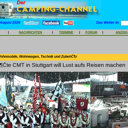
 August 2026
Das Wetter in:
|
NACHRICHTEN
|
TERMINE
|
FORUM
|
ANZEI
Wohnmobile, Wohnwagen, Technik und ZubehĆ¶r
¶Ćte CMT in Stuttgart will Lust aufs Reisen machen