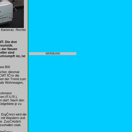
en Kameras. Rechts
T. Die drei
uristik.
n der Neuen
ller sind
WERBUNG
hrumpft ist, ist
twa 800
cher, diesmal
 CMT fĆ¼r die
nen der Trend zum
n als Wohnwagen,
n Lohmann
en (F.U.R.),
n darf. Nach den
elgebiete je zu
 ErgĆ¤nzt wird die
n mit Wandern und
e. ZusĆ¤tzlich
sehallen statt.
llplĆ¤tze