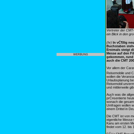
Vertreter der CMT-
ein Blick in den g
(hr)
In vĆ¶llig n
Buchstaben stehe
Erstmals steigt 
Messe auf den Fi
WERBUNG
gekommen, rund 3
auch die CMT 200
Vor allem der Cara
Reisemobile und C
wollen die Verans
Urlaubsplanung be
Reisemobil unverm
und mittlerweile g
Auch was die allge
prĆ¤sentierte heu
wonach die gesamt
Umfragen wollen wi
einem Drittel in De
Die CMT ist von mo
eigentliche Messe
Kanu am ersten Me
findet vom 12. bis
FĆ¼r CMT-Besucher