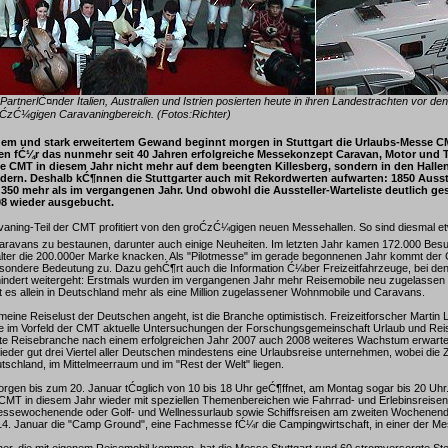
PartnerlĆ¤nder Italien, Australien und Istrien posierten heute in ihren Landestrachten vor d
roĆzĆ¼gigen Caravaningbereich. (Fotos:Richter)
euem und stark erweitertem Gewand beginnt morgen in Stuttgart die Urlaubs-Messe CM
n fĆ¼r das nunmehr seit 40 Jahren erfolgreiche Messekonzept Caravan, Motor und To
die CMT in diesem Jahr nicht mehr auf dem beengten Killesberg, sondern in den Halle
ldern. Deshalb kĆ¶nnen die Stuttgarter auch mit Rekordwerten aufwarten: 1850 Ausste
50 mehr als im vergangenen Jahr. Und obwohl die Aussteller-Warteliste deutlich gesc
8 wieder ausgebucht.
vaning-Teil der CMT profitiert von den groĆzĆ¼gigen neuen Messehallen. So sind diesmal e
aravans zu bestaunen, darunter auch einige Neuheiten. Im letzten Jahr kamen 172.000 Besu
talter die 200.000er Marke knacken. Als "Pilotmesse" im gerade begonnenen Jahr kommt der
sondere Bedeutung zu. Dazu gehĆ¶rt auch die Information Ć¼ber Freizeitfahrzeuge, bei de
indert weitergeht: Erstmals wurden im vergangenen Jahr mehr Reisemobile neu zugelasse
ibt es allein in Deutschland mehr als eine Million zugelassener Wohnmobile und Caravans.
meine Reiselust der Deutschen angeht, ist die Branche optimistisch. Freizeitforscher Marti
te im Vorfeld der CMT aktuelle Untersuchungen der Forschungsgemeinschaft Urlaub und Reis
e Reisebranche nach einem erfolgreichen Jahr 2007 auch 2008 weiteres Wachstum erwarte
eder gut drei Viertel aller Deutschen mindestens eine Urlaubsreise unternehmen, wobei die Zi
utschland, im Mittelmeerraum und im "Rest der Welt" liegen.
rgen bis zum 20. Januar tĆ¤glich von 10 bis 18 Uhr geĆ¶ffnet, am Montag sogar bis 20 Uhr.
 CMT in diesem Jahr wieder mit speziellen Themenbereichen wie Fahrrad- und Erlebinsreise
ssewochenende oder Golf- und Wellnessurlaub sowie Schiffsreisen am zweiten Wochenend
 14. Januar die "Camp Ground", eine Fachmesse fĆ¼r die Campingwirtschaft, in einer der Mes
, die mit eigenem Reisemobil kommen, hat die Messe Stuttgart rund 60 stromversorgte Ste