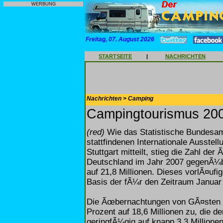
WERBUNG
Freitag, 07. August 2026
STARTSEITE
|
NACHRICHTEN
Nachrichten > Camping
Campingtourismus 20
(red)
Wie das Statistische Bundesamt 
stattfindenen Internationale Ausstel
Stuttgart mitteilt, stieg die Zahl d
Deutschland im Jahr 2007 gegenÃ¼be
auf 21,8 Millionen. Dieses vorlÃ¤ufi
Basis der fÃ¼r den Zeitraum Januar
Die Ãœbernachtungen von GÃ¤sten 
Prozent auf 18,6 Millionen zu, die
geringfÃ¼gig auf knapp 3,3 Millionen