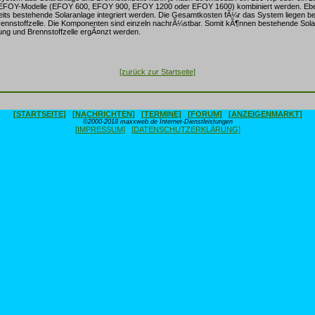
r EFOY-Modelle (EFOY 600, EFOY 900, EFOY 1200 oder EFOY 1600) kombiniert werden. Eb
eits bestehende Solaranlage integriert werden. Die Gesamtkosten fÃ¼r das System liegen be
Brennstoffzelle. Die Komponenten sind einzeln nachrÃ¼stbar. Somit kÃ¶nnen bestehende Sol
ung und Brennstoffzelle ergÃ¤nzt werden.
[zurück zur Startseite]
[STARTSEITE]
[NACHRICHTEN]
[TERMINE]
[FORUM]
[ANZEIGENMARKT]
©2000-2018 maxxweb.de Internet-Dienstleistungen
[IMPRESSUM]
[DATENSCHUTZERKLÄRUNG]