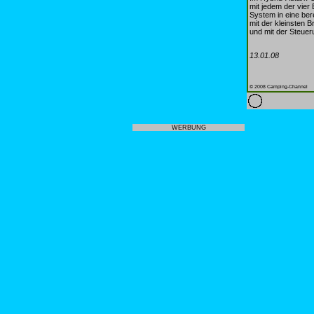
mit jedem der vie
System in eine ber
mit der kleinsten 
und mit der Steuer
13.01.08
© 2008 Camping-Channel
WERBUNG