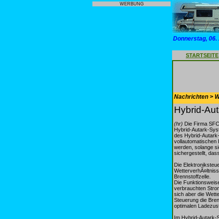
WERBUNG
Donnerstag, 06.
STARTSEITE
Nachrichten > 
Hybrid-Aut
(hr)
Die Firma SFC 
Hybrid-Autark-Syst
des Hybrid-Autark-S
vollautomatischen
werden, solange si
sichergestellt, das
Die Elektroniksteu
WetterverhÃ¤ltniss
Brennstoffzelle.
Die Funktionsweise
verbrauchten Strom 
sich aber die Wett
Steuerung die Bren
optimalen Ladezust
Im Hybrid-Autark-