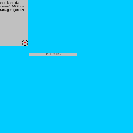
enso kann das
i etwa 3.500 Euro
aranlagen genutzt
WERBUNG