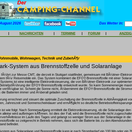
 August 2026
Das Wetter in:
|
NACHRICHTEN
|
TERMINE
|
FORUM
|
ANZEI
Wohnmobile, Wohnwagen, Technik und ZubehÃ¶r
ark-System aus Brennstoffzelle und Solaranlage
fÃ¼hrt zur Messe CMT, die derzeit in Stuttgart stattfindet, gemeinsam mit BÃ¼ttner-Elektro
em fÃ¼r Reisemobile ein. Das System kombiniert die EFOY-Brennstoffzelle mit einer Solar
ystems ist eine intelligente Elektroniksteuerung, die von BÃ¼ttner-Elektronik zur optimierte
 BetriebsfÃ¼hrung der EFOY-Brennstoffzelle entwickelt wurde. So kann Sonnenenergie maxi
e verfÃ¼gbar ist. Scheint die Sonne nicht, Ã¼bernimmt die EFOY-Brennstoffzelle die Stromve
s die Batterien immer und Ã¼berall geladen sind.
erung errechnet und steuert die optimale Zuschaltung der Brennstoffzelle in AbhÃ¤ngigkeit vo
en, Jahreszeit und Sonnenscheindauer und ermÃ¶glicht so deutliche Betriebstoffeinsparunge
 ist wie folgt: Nach Sonnenaufgang ermittelt die Elektroniksteuerung, ob die Solaranlage den 
alleine wird aufbringen kÃ¶nnen. Ist dies der Fall, wird die Brennstoffzelle nicht zugeschalte
erverhÃ¤ltnisse im Laufe des Tages und gelangt so weniger Strom aus der Solaranlage in die B
nstoffzelle so zeitgerecht in Betrieb nehmen, dass sich die Batterie bis zu den Abendstunden
and befindet.
System aus Solaranlage und Brennstoffzelle kann je nach Strombedarf ein 100 Wp oder ein 