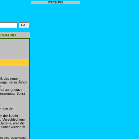
WERBUNG
GENMARKT
nik das neue
anlage. KernstÃ¼ck
n,
mal ausgenutzt
rsorgung. So ist
n
n bei der
in der Nacht
t. Verschlechtern
atterie, wird die
 sicher wieder im
200 Wp Solarmodul