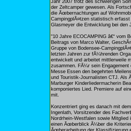
Jahr 2007 trotz des schwierigen Som
der Zeltcamper gewesen. Als Fortsch
die Ãœbernachtungen auf Wohnmobil
CampingplÃ¤tzen statistisch erfass
Glasmeyer die Entwicklung bei den 
"10 Jahre ECOCAMPING â€“ vom Bod
Beitrags von Marco Walter, GeschÃ¤
Gruppe von Bodensee-CampingplÃ¤tze
letzten Jahren zur fÃ¼hrenden Orga
entwickelt und arbeitet mittlerweil
zusammen. FÃ¼r sein Engagement 
Messe Essen den begehrten Meilenst
und Touristik-Journalisten CTJ. Al
Marburger Kinderliedermacherin Bea
komponiertes Lied. Premiere auf ei
mit.
Konzentriert ging es danach mit dem
Ingenlath, Vorsitzender des Fachve
Nordrhein-Westfalen sowie Mitglied
einen Ãœberblick Ã¼ber die Kriterie
Ãœberarbeitung der Klassifizierung 