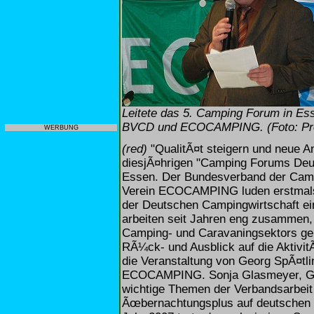
Leitete das 5. Camping Forum in Es
BVCD und ECOCAMPING. (Foto: Proj
WERBUNG
(red)
"QualitÃ¤t steigern und neue An
diesjÃ¤hrigen "Camping Forums Deut
Essen. Der Bundesverband der Camp
Verein ECOCAMPING luden erstmals 
der Deutschen Campingwirtschaft ein
arbeiten seit Jahren eng zusammen,
Camping- und Caravaningsektors geh
RÃ¼ck- und Ausblick auf die Aktivit
die Veranstaltung von Georg SpÃ¤tl
ECOCAMPING. Sonja Glasmeyer, Ge
wichtige Themen der Verbandsarbeit e
Ãœbernachtungsplus auf deutschen 