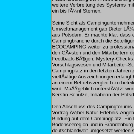
weitere Verbreitung des Systems mit
ein bis fÃ¼nf Sternen.
Seine Sicht als Campingunternehmer
Umweltmanagement gab Dieter LÃ¼b
aus Potsdam. Er machte klar, dass es
Campingbranche durch die Beteiligun
ECOCAMPING weiter zu professional
den GÃ¤sten und den Mitarbeitern o
Feedback-BÃ¶gen, Mystery-Checks, 
Vorschlagswesen und Mitarbeiter-S
Campingplatz in den letzten Jahren 
vielfÃ¤ltige Auszeichnungen erlangt
an einem Betriebsvergleich zu betei
wird. MaÃŸgeblich unterstÃ¼tzt wur
Kerstin Schulze, Inhaberin der Po
Den Abschluss des Campingforums 
Vortrag Ã¼ber Natur-Erlebnis-Angeb
Bindung auf dem Campingplatz. Ein 
Bodenseeregion und in Brandenburg 
deutschlandweit umgesetzt werden s