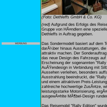
(Foto: Dethleffs GmbH & Co. KG)
(red)
Aufgrund des Erfolgs des Reise
Gruppe von HÃ¤ndlern eine spezielle
Dethleffs in Auftrag gegeben.
Das Sondermodell basiert auf dem Te
WERBUNG
darÃ¼ber hinaus Ausstattungen, die
attraktiv machen. Der Sonderauftrag
das neue Design des Fahrzeugs auf K
Erscheinung der sogenannten "Rally 
AuÃŸendesign in Verbindung mit Silb
Aussehen verleihen, besonders auffa
Ausstrahlung beeindruckt, die "Rall
und einem attraktiven Preis-Leistun
zahlreiche hochwertige ZusÃ¤tze, wi
leistungsstarke Motorisierung, ergÃ
ausgewÃ¤hlte MÃ¶bel-Design runden 
Das Reisemobil "Rally Edition" wur