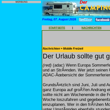
WERBUNG
Freitag, 07. August 2026
STARTSEITE
|
NACHRICHTEN
Nachrichten > Mobile Freizeit
Der Urlaub sollte gut g
(red)
(adac) Wenn Europa Sommerferi
und an StrÃ¤nden. Wer jetzt seinen Ur
ADAC-Ãœbersicht der Sommerferient
GrundsÃ¤tzlich sind Juni, Juli und A
ganz Europa auf groÃŸen Andrang e
sollte nicht am Wochenende in die Fe
Woche loszufahren und gegebenenfa
einzuplanen. Wer in den frÃ¼hen Mor
unter UmstÃ¤nden ebenfalls stunden