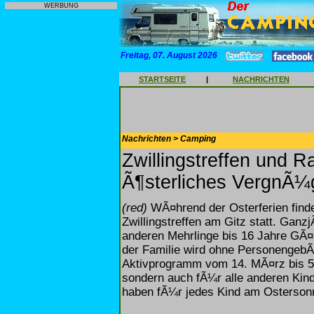
WERBUNG
Freitag, 07. August 2026
STARTSEITE
|
NACHRICHTEN
Nachrichten > Camping
Zwillingstreffen und R
Ã¶sterliches VergnÃ¼
(red)
WÃ¤hrend der Osterferien finde
Zwillingstreffen am Gitz statt. GanzjÃ
anderen Mehrlinge bis 16 Jahre GÃ¤s
der Familie wird ohne PersonengebÃ
Aktivprogramm vom 14. MÃ¤rz bis 5. 
sondern auch fÃ¼r alle anderen Kind
haben fÃ¼r jedes Kind am Ostersonnt