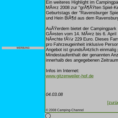
Ein weiteres Highlight im Campingpa
MÃ¤rz 2008 zur "grÃ¶ÃŸten Spiel-Ke
Geburtstags der "Ravensburger Spi
und Hein BlÃ¶d aus dem Ravensburg
AuÃŸerdem bietet der Campingpark G
GÃ¤sten vom 14. MÃ¤rz bis 6. April 
NÃ¤chte fÃ¼r 229 Euro. Dieses Famil
pro Fahrzeugeinheit inklusive Perso
WERBUNG
Angebot ist grundsÃ¤tzlich einmalig 
Mindestaufenthalt der genannten Anz
innerhalb des angegebenen Zeitraum
Infos im Internet:
www.gitzenweiler-hof.de
04.03.08
[zurü
© 2008 Camping-Channel