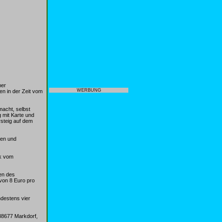
mer
WERBUNG
n in der Zeit vom
macht, selbst
 mit Karte und
rsteig auf dem
len und
ak vom
en des
von 8 Euro pro
ndestens vier
88677 Markdorf,