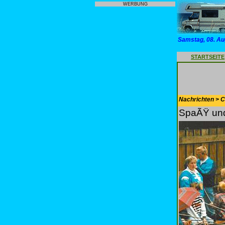
WERBUNG
Samstag, 08. Au
STARTSEITE
Nachrichten > 
SpaÃŸ und