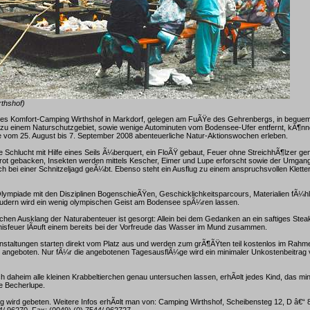
rthshof)
des Komfort-Camping Wirthshof in Markdorf, gelegen am FuÃŸe des Gehrenbergs, in beque
 zu einem Naturschutzgebiet, sowie wenige Autominuten vom Bodensee-Ufer entfernt, kÃ¶nne
wie vom 25. August bis 7. September 2008 abenteuerliche Natur-Aktionswochen erleben.
ite Schlucht mit Hilfe eines Seils Ã¼berquert, ein FloÃŸ gebaut, Feuer ohne StreichhÃ¶lzer ge
ot gebacken, Insekten werden mittels Kescher, Eimer und Lupe erforscht sowie der Umgang
h bei einer Schnitzeljagd geÃ¼bt. Ebenso steht ein Ausflug zu einem anspruchsvollen Klette
lympiade mit den Disziplinen BogenschieÃŸen, Geschicklichkeitsparcours, Materialien fÃ¼h
dern wird ein wenig olympischen Geist am Bodensee spÃ¼ren lassen.
chen Ausklang der Naturabenteuer ist gesorgt: Allein bei dem Gedanken an ein saftiges Ste
nisfeuer lÃ¤uft einem bereits bei der Vorfreude das Wasser im Mund zusammen.
nstaltungen starten direkt vom Platz aus und werden zum grÃ¶ÃŸten teil kostenlos im Rahm
 angeboten. Nur fÃ¼r die angebotenen TagesausflÃ¼ge wird ein minimaler Unkostenbeitrag 
h daheim alle kleinen Krabbeltierchen genau untersuchen lassen, erhÃ¤lt jedes Kind, das mi
ne Becherlupe.
 wird gebeten. Weitere Infos erhÃ¤lt man von: Camping Wirthshof, Scheibensteg 12, D â€“ 
44/ 96270, Fax: (0049) (0) 7544/ 962727.