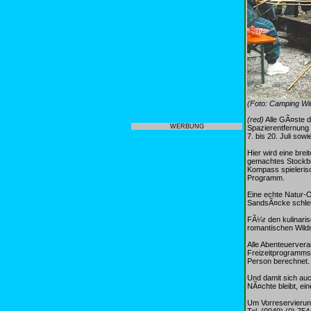
(Foto: Camping Wi
(red)
Alle GÃ¤ste 
WERBUNG
Spazierentfernung
7. bis 20. Juli so
Hier wird eine bre
gemachtes Stockbr
Kompass spielerisc
Programm.
Eine echte Natur-O
SandsÃ¤cke schleu
FÃ¼r den kulinaris
romantischen Wild
Alle Abenteuervera
Freizeitprogramms
Person berechnet.
Und damit sich auc
NÃ¤chte bleibt, ei
Um Vorreservierung
Tel. (0049) (0) 75