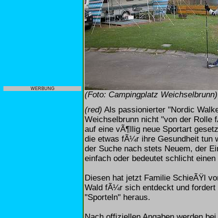
WERBUNG
(Foto: Campingplatz Weichselbrunn)
(red)
Als passionierter "Nordic Walk
Weichselbrunn nicht "von der Rolle 
auf eine vÃ¶llig neue Sportart geset
die etwas fÃ¼r ihre Gesundheit tun
der Suche nach stets Neuem, der Eins
einfach oder bedeutet schlicht einen 
Diesen hat jetzt Familie SchieÃŸl 
Wald fÃ¼r sich entdeckt und fordert
"Sporteln" heraus.
Nach offiziellen Angaben werden bei 