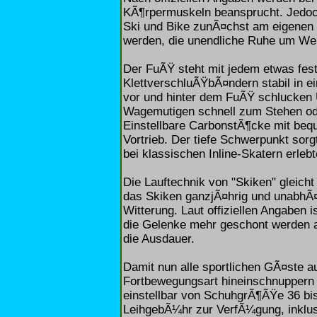
KÃ¶rpermuskeln beansprucht. Jedoch
Ski und Bike zunÃ¤chst am eigenen 
werden, die unendliche Ruhe um Wei
Der FuÃŸ steht mit jedem etwas fes
KlettverschluÃŸbÃ¤ndern stabil in ei
vor und hinter dem FuÃŸ schlucken
Wagemutigen schnell zum Stehen ode
Einstellbare CarbonstÃ¶cke mit beq
Vortrieb. Der tiefe Schwerpunkt sor
bei klassischen Inline-Skatern erlebt
Die Lauftechnik von "Skiken" gleicht
das Skiken ganzjÃ¤hrig und unabhÃ¤
Witterung. Laut offiziellen Angaben 
die Gelenke mehr geschont werden a
die Ausdauer.
Damit nun alle sportlichen GÃ¤ste a
Fortbewegungsart hineinschnuppern 
einstellbar von SchuhgrÃ¶ÃŸe 36 bis
LeihgebÃ¼hr zur VerfÃ¼gung, inklu