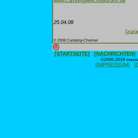
www.campingweichselbrunn.de
25.04.08
[zurü
© 2008 Camping-Channel
[STARTSEITE]
[NACHRICHTEN]
©2000-2018 maxxwe
[IMPRESSUM]
[