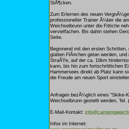
StÃ¶cken.
Zum Erlernen des neuen VergnÃ¼gen
professioneller Trainer Ã¼ber die 
Weichselbrunn unter die Fittiche n
vervielfachen. Bis dahin stehen Ger
Seite.
Beginnend mit den ersten Schritten,
glatten FlÃ¤chen getan werden, und
StraÃŸe, auf der ca. 10km hinderni
kann, bis hin zum fortschrittlichen 
Hammersees direkt ab Platz kann sic
die Freude am neuen Sport einstelle
Anfragen bezÃ¼glich eines "Skike-
Weichselbrunn gestellt werden, Tel. 
E-Mail-Kontakt:
info@campingweichs
Infos im Internet: