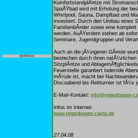
KomfortstandplÃ¤tze mit Stromansch
SpaÃŸbad wird mit Erholung der bes
Whirlpool, Sauna, Dampfbad und Ma
investiert. Durch den Umbau eines 
FamilienbÃ¤der sowie eine komplett 
werden. AuÃŸerdem stehen ab sofort
Seminare, Jugendgruppen und Veran
Auch an die jÃ¼ngeren GÃ¤ste wurde
WERBUNG
bestechen durch ihren natÃ¼rlichen
SitzplÃ¤tze und AblagemÃ¶glichkeit
Feuerstelle garantiert lodernde Aben
mÃ¼de ist, macht bei Nachtwanderu
Discoabend bis Reitturnier ist fÃ¼r
E-Mail-Kontakt:
info@regenbogen-c
Infos im Internet:
www.regenbogen-camp.de
27.04.08