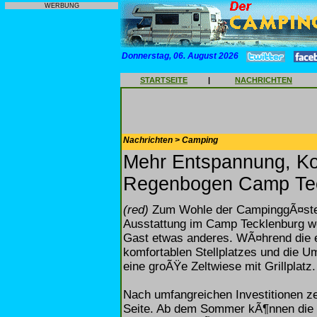
WERBUNG
Donnerstag, 06. August 2026
STARTSEITE
|
NACHRICHTEN
Nachrichten > Camping
Mehr Entspannung, K
Regenbogen Camp Te
(red)
Zum Wohle der CampinggÃ¤ste 
Ausstattung im Camp Tecklenburg we
Gast etwas anderes. WÃ¤hrend die e
komfortablen Stellplatzes und die 
eine groÃŸe Zeltwiese mit Grillplatz.
Nach umfangreichen Investitionen ze
Seite. Ab dem Sommer kÃ¶nnen die