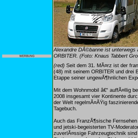
Alexandre DÃ©banne ist unterwegs
ORBITER. (Foto: Knaus Tabbert Gro
WERBUNG
(red)
Seit dem 31. MÃ¤rz ist der fr
(48) mit seinem ORBITER und drei B
Etappe seiner ungewÃ¶hnlichen Expe
Mit dem Wohnmobil â€“ auffÃ¤llig be
2008 insgesamt vier Kontinente dur
der Welt regelmÃ¤ÃŸig faszinierende
Tagebuch.
Auch das FranzÃ¶sische Fernsehen 
und jetski-begeisterten TV-Moderato
zuverlÃ¤ssige Fahrzeugtechnik sind 