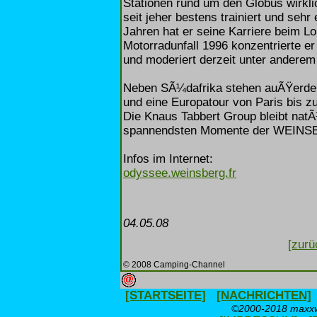
Stationen rund um den Globus wirkli
seit jeher bestens trainiert und sehr
Jahren hat er seine Karriere beim 
Motorradunfall 1996 konzentrierte er
und moderiert derzeit unter anderem
Neben SÃ¼dafrika stehen auÃŸerdem
und eine Europatour von Paris bis 
Die Knaus Tabbert Group bleibt natÃ
spannendsten Momente der WEINS
Infos im Internet:
odyssee.weinsberg.fr
04.05.08
[zurü
© 2008 Camping-Channel
[STARTSEITE]
[NACHRICHTEN]
©2000-2018 maxxwe