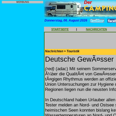
WERBUNG
Donnerstag, 06. August 2026
STARTSEITE
|
NACHRICHTEN
Nachrichten > Touristik
Deutsche GewÃ¤sser s
(red)
(adac) Mit seinem Sommerservi
Ã¼ber die QualitÃ¤t von GewÃ¤ssern
tÃ¤gigen Rhythmus werden an offizi
Union Untersuchungen zur Hygiene 
Regionen liegen nun die neusten Inf
In Deutschland haben Urlauber allen 
Tester melden an Nord- und Ostsee s
heimischen Seen konnten bislang kei
Wassertemperaturen an Nord- und Os