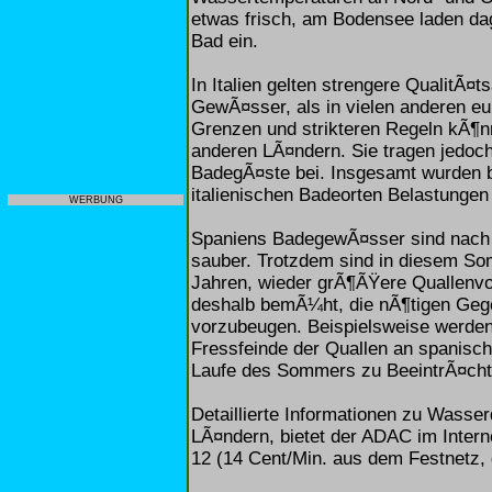
etwas frisch, am Bodensee laden da
Bad ein.
In Italien gelten strengere QualitÃ¤
GewÃ¤sser, als in vielen anderen e
Grenzen und strikteren Regeln kÃ¶n
anderen LÃ¤ndern. Sie tragen jedoc
BadegÃ¤ste bei. Insgesamt wurden b
italienischen Badeorten Belastungen 
WERBUNG
Spaniens BadegewÃ¤sser sind nach
sauber. Trotzdem sind in diesem So
Jahren, wieder grÃ¶ÃŸere Quallenv
deshalb bemÃ¼ht, die nÃ¶tigen Ge
vorzubeugen. Beispielsweise werden
Fressfeinde der Quallen an spanisc
Laufe des Sommers zu BeeintrÃ¤ch
Detaillierte Informationen zu Wasser
LÃ¤ndern, bietet der ADAC im Intern
12 (14 Cent/Min. aus dem Festnetz, 