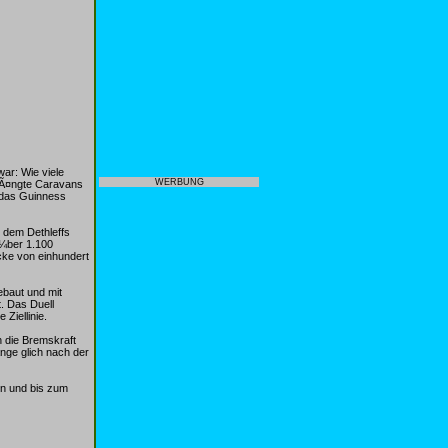
war: Wie viele
WERBUNG
hÃ¤ngte Caravans
n das Guinness
r dem Dethleffs
Ã¼ber 1.100
cke von einhundert
ebaut und mit
. Das Duell
Ziellinie.
 die Bremskraft
nge glich nach der
en und bis zum