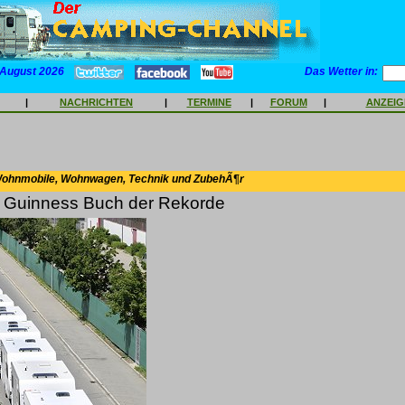
 August 2026
Das Wetter in:
|
NACHRICHTEN
|
TERMINE
|
FORUM
|
ANZEI
Wohnmobile, Wohnwagen, Technik und ZubehÃ¶r
ns Guinness Buch der Rekorde