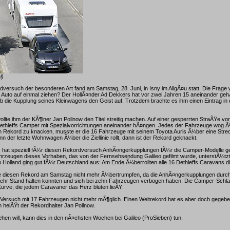
l)
dversuch der besonderen Art fand am Samstag, 28. Juni, in Isny im AllgÃ¤u statt. Die Frage 
 Auto auf einmal ziehen? Der HollÃ¤nder Ad Dekkers hat vor zwei Jahren 15 aneinander ge
b die Kupplung seines Kleinwagens den Geist auf. Trotzdem brachte es ihm einen Eintrag i
llte ihm der KÃ¶lner Jan Pollnow den Titel streitig machen. Auf einer gesperrten StraÃŸe vo
Dethleffs Camper mit Spezialvorrichtungen aneinander hÃ¤ngen. Jedes der Fahrzeuge wog 
 Rekord zu knacken, musste er die 16 Fahrzeuge mit seinem Toyota Auris Ã¼ber eine Stre
n der letzte Wohnwagen Ã¼ber die Ziellinie rollt, dann ist der Rekord geknackt.
fs hat speziell fÃ¼r diesen Rekordversuch AnhÃ¤ngerkupplungen fÃ¼r die Camper-Modelle g
hrzeugen dieses Vorhaben, das von der Fernsehsendung Galileo gefilmt wurde, unterstÃ¼tzt
Holland ging gut fÃ¼r Deutschland aus: Am Ende Ã¼berrollten alle 16 Dethleffs Caravans die 
 diesen Rekord am Samstag nicht mehr Ã¼bertrumpfen, da die AnhÃ¤ngerkupplungen durch
ehr Stand halten konnten und sich bei zehn Fahrzeugen verbogen haben. Die Camper-Schla
Kurve, die jedem Caravaner das Herz bluten lieÃŸ.
 Versuch mit 17 Fahrzeugen nicht mehr mÃ¶glich. Einen Weltrekord hat es aber doch gegeb
 heiÃŸt der Rekordhalter Jan Pollnow.
en will, kann dies in den nÃ¤chsten Wochen bei Galileo (ProSieben) tun.