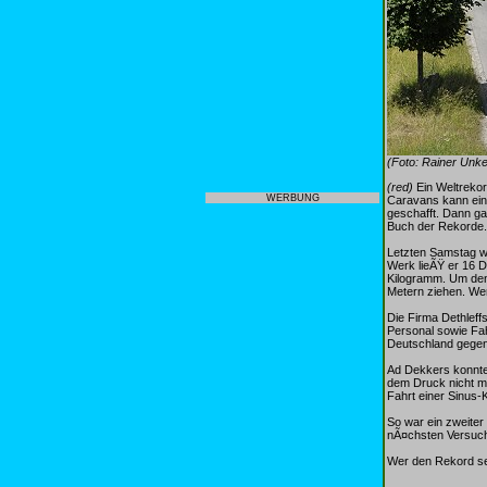
(Foto: Rainer Unke
(red)
Ein Weltrekor
WERBUNG
Caravans kann ein
geschafft. Dann ga
Buch der Rekorde.
Letzten Samstag wo
Werk lieÃŸ er 16 
Kilogramm. Um den
Metern ziehen. Wen
Die Firma Dethlef
Personal sowie Fa
Deutschland gegen 
Ad Dekkers konnte
dem Druck nicht m
Fahrt einer Sinus-
So war ein zweiter
nÃ¤chsten Versuch
Wer den Rekord seh