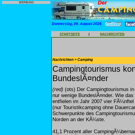
WERBUNG
Donnerstag, 06. August 2026
STARTSEITE
|
NACHRICHTEN
Nachrichten > Camping
Campingtourismus konz
BundeslÃ¤nder
(red)
(ots) Der Campingtourismus in 
nur wenige BundeslÃ¤nder. Wie das S
entfielen im Jahr 2007 vier FÃ¼nft
(nur Touristikcamping ohne Dauercam
Schwerpunkte des Campingtourismus
Norden an der KÃ¼ste.
41,1 Prozent aller CampingÃ¼bernach