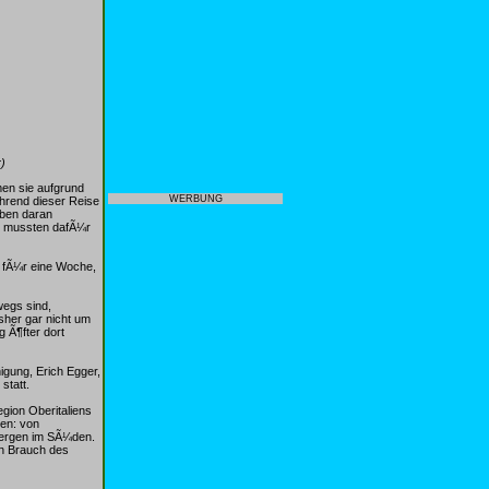
)
men sie aufgrund
WERBUNG
¤hrend dieser Reise
aben daran
ie mussten dafÃ¼r
 fÃ¼r eine Woche,
wegs sind,
sher gar nicht um
 Ã¶fter dort
gung, Erich Egger,
statt.
gion Oberitaliens
nen: von
bergen im SÃ¼den.
en Brauch des