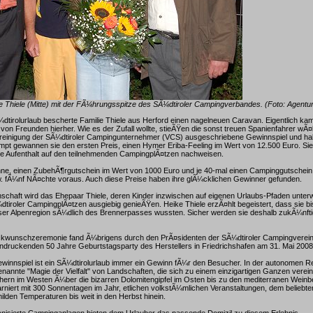
e Thiele (Mitte) mit der FÃ¼hrungsspitze des SÃ¼dtiroler Campingverbandes. (Foto: Agentur
¼dtirolurlaub bescherte Familie Thiele aus Herford einen nagelneuen Caravan. Eigentlich ka
 von Freunden hierher. Wie es der Zufall wollte, stieÃŸen die sonst treuen Spanienfahrer wÃ
ereinigung der SÃ¼dtiroler Campingunternehmer (VCS) ausgeschriebene Gewinnspiel und h
mpt gewannen sie den ersten Preis, einen Hymer Eriba-Feeling im Wert von 12.500 Euro. S
e Aufenthalt auf den teilnehmenden CampingplÃ¤tzen nachweisen.
ne, einen ZubehÃ¶rgutschein im Wert von 1000 Euro und je 40-mal einen Campinggutschein
w. fÃ¼nf NÃ¤chte voraus. Auch diese Preise haben ihre glÃ¼cklichen Gewinner gefunden.
schaft wird das Ehepaar Thiele, deren Kinder inzwischen auf eigenen Urlaubs-Pfaden unter
dtiroler CampingplÃ¤tzen ausgiebig genieÃŸen. Heike Thiele erzÃ¤hlt begeistert, dass sie bi
ser Alpenregion sÃ¼dlich des Brennerpasses wussten. Sicher werden sie deshalb zukÃ¼nftig
Ã¼ckwunschzeremonie fand Ã¼brigens durch den PrÃ¤sidenten der SÃ¼dtiroler Campingvereini
druckenden 50 Jahre Geburtstagsparty des Herstellers in Friedrichshafen am 31. Mai 2008 
innspiel ist ein SÃ¼dtirolurlaub immer ein Gewinn fÃ¼r den Besucher. In der autonomen Re
enannte "Magie der Vielfalt" von Landschaften, die sich zu einem einzigartigen Ganzen verei
hern im Westen Ã¼ber die bizarren Dolomitengipfel im Osten bis zu den mediterranen Wein
niert mit 300 Sonnentagen im Jahr, etlichen volkstÃ¼mlichen Veranstaltungen, dem beliebt
lden Temperaturen bis weit in den Herbst hinein.
anisierte Campinganlagen bieten dem Urlauber das passende Domizil zu diesem Erlebnis.