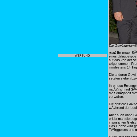
Die Gewinnerfamili
(red)
Ihr erster SÃ
WERBUNG
eines Urlaubstipps
auf das von der V
teilgenommen. Pro
mindestens 14 Tag
Die anderen Gewin
setzten sieben bz
Ihre neue Errungen
natÃ¼rlich auf SÃ¼
die SchÃ¶nheit die
verweilen.
Die offizielle Gl
wÃ¤hrend der beein
Aber auch ohne Gew
erlebt man die sog
imposanten Gletsc
Das Ganze wird gar
TÃ¶rggelens und mi
40 im Verband org