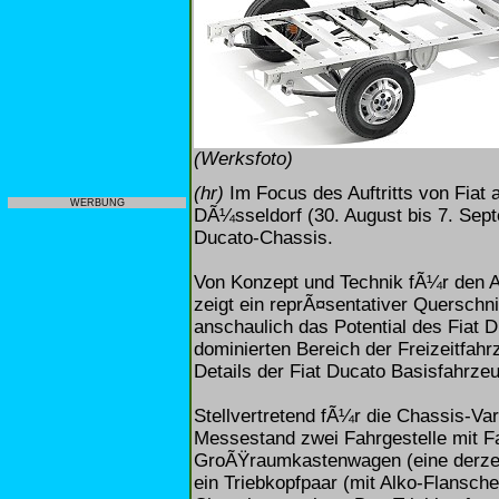
(Werksfoto)
(hr)
Im Focus des Auftritts von Fiat 
WERBUNG
DÃ¼sseldorf (30. August bis 7. Sept
Ducato-Chassis.
Von Konzept und Technik fÃ¼r den 
zeigt ein reprÃ¤sentativer Querschn
anschaulich das Potential des Fiat 
dominierten Bereich der Freizeitfahr
Details der Fiat Ducato Basisfahrze
Stellvertretend fÃ¼r die Chassis-Va
Messestand zwei Fahrgestelle mit Fa
GroÃŸraumkastenwagen (eine derzeit
ein Triebkopfpaar (mit Alko-Flansch