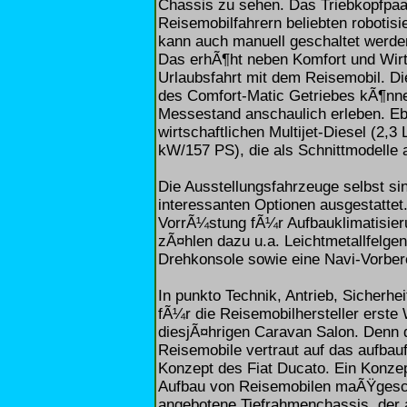
Chassis zu sehen. Das Triebkopfpaar
Reisemobilfahrern beliebten robotis
kann auch manuell geschaltet werde
Das erhÃ¶ht neben Komfort und Wirtsc
Urlaubsfahrt mit dem Reisemobil. Die
des Comfort-Matic Getriebes kÃ¶nn
Messestand anschaulich erleben. Ebe
wirtschaftlichen Multijet-Diesel (2,3
kW/157 PS), die als Schnittmodelle 
Die Ausstellungsfahrzeuge selbst si
interessanten Optionen ausgestattet
VorrÃ¼stung fÃ¼r Aufbauklimatisieru
zÃ¤hlen dazu u.a. Leichtmetallfelge
Drehkonsole sowie eine Navi-Vorber
In punkto Technik, Antrieb, Sicherhe
fÃ¼r die Reisemobilhersteller erste
diesjÃ¤hrigen Caravan Salon. Denn d
Reisemobile vertraut auf das aufbau
Konzept des Fiat Ducato. Ein Konzep
Aufbau von Reisemobilen maÃŸgesch
angebotene Tiefrahmenchassis, der 