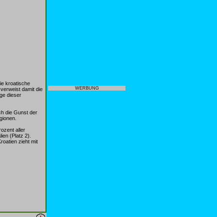
ie kroatische
WERBUNG
verweist damit die
ge dieser
ch die Gunst der
gionen.
ozent aller
ien (Platz 2).
roatien zieht mit