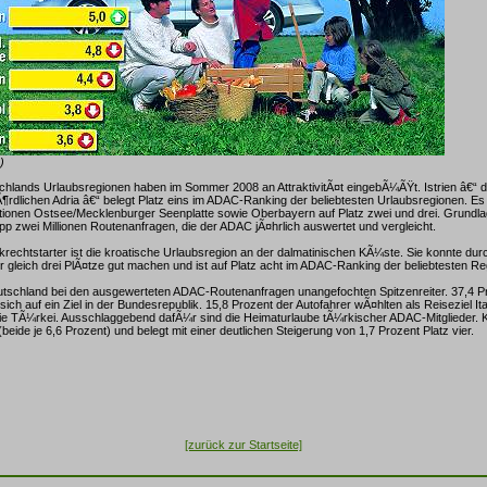
)
hlands Urlaubsregionen haben im Sommer 2008 an AttraktivitÃ¤t eingebÃ¼ÃŸt. Istrien â€“ d
Ã¶rdlichen Adria â€“ belegt Platz eins im ADAC-Ranking der beliebtesten Urlaubsregionen. Es 
tionen Ostsee/Mecklenburger Seenplatte sowie Oberbayern auf Platz zwei und drei. Grundla
p zwei Millionen Routenanfragen, die der ADAC jÃ¤hrlich auswertet und vergleicht.
krechtstarter ist die kroatische Urlaubsregion an der dalmatinischen KÃ¼ste. Sie konnte dur
 gleich drei PlÃ¤tze gut machen und ist auf Platz acht im ADAC-Ranking der beliebtesten Re
tschland bei den ausgewerteten ADAC-Routenanfragen unangefochten Spitzenreiter. 37,4 Pr
ch auf ein Ziel in der Bundesrepublik. 15,8 Prozent der Autofahrer wÃ¤hlten als Reiseziel Ital
st die TÃ¼rkei. Ausschlaggebend dafÃ¼r sind die Heimaturlaube tÃ¼rkischer ADAC-Mitglieder. K
(beide je 6,6 Prozent) und belegt mit einer deutlichen Steigerung von 1,7 Prozent Platz vier.
[zurück zur Startseite]