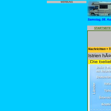
WERBUNG
Samstag, 08. Au
STARTSEITE
Nachrichten > T
Istrien hÃ¤