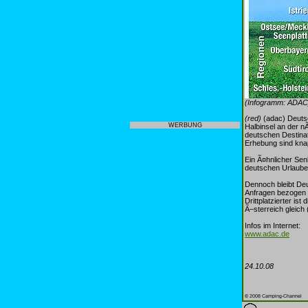
(Infogramm: ADAC
(red)
(adac) Deutsc
WERBUNG
Halbinsel an der n
deutschen Destina
Erhebung sind knap
Ein Ã¤hnlicher Sen
deutschen Urlauber
Dennoch bleibt Deu
Anfragen bezogen si
Drittplatzierter i
Ã–sterreich gleich 
Infos im Internet:
www.adac.de
24.10.08
© 2008 Camping-Channel