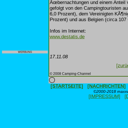
Ãœbernachtungen und einem Anteil 
gefolgt von den Campingtouristen a
6,0 Prozent), dem Vereinigten KÃ¶ni
Prozent) und aus Belgien (circa 107
Infos im Internet:
www.destatis.de
WERBUNG
17.11.08
[zurü
© 2008 Camping-Channel
[STARTSEITE]
[NACHRICHTEN]
©2000-2018 maxxwe
[IMPRESSUM]
[