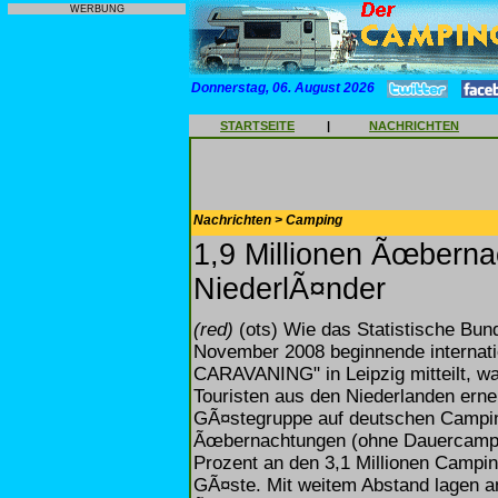
WERBUNG
Donnerstag, 06. August 2026
STARTSEITE
|
NACHRICHTEN
Nachrichten > Camping
1,9 Millionen Ãœbernac
NiederlÃ¤nder
(red)
(ots) Wie das Statistische Bund
November 2008 beginnende internat
CARAVANING" in Leipzig mitteilt, wa
Touristen aus den Niederlanden ern
GÃ¤stegruppe auf deutschen Campingp
Ãœbernachtungen (ohne Dauercamping
Prozent an den 3,1 Millionen Campi
GÃ¤ste. Mit weitem Abstand lagen an