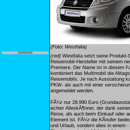
(Foto: Westfalia)
WERBUNG
(red)
Westfalia setzt seine Produkt-O
Reisemobil-Hersteller mit seinem ne
Premiere. Der Name ist in diesem F
kombiniert das Multimobil die Alltag
Reisemobils. Je nach Ausstattung ka
PKW- als auch mit einer versicher
angemeldet werden.
FÃ¼r nur 28.990 Euro (Grundausstatt
echter AlleskÃ¶nner, der dank seiner
Reise, als auch beim Einkauf oder a
Element ist. FÃ¼r die KÃ¤ufer bedeu
und Urlaub, sondern alles in einem