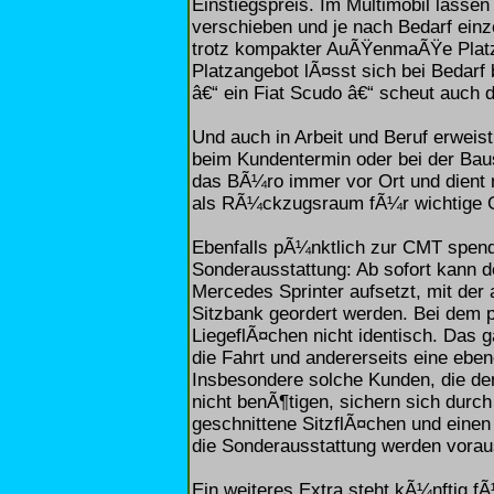
Einstiegspreis. Im Multimobil lassen 
verschieben und je nach Bedarf einz
trotz kompakter AuÃŸenmaÃŸe Platz 
Platzangebot lÃ¤sst sich bei Bedar
â€“ ein Fiat Scudo â€“ scheut auch 
Und auch in Arbeit und Beruf erweist 
beim Kundentermin oder bei der Bau
das BÃ¼ro immer vor Ort und dient n
als RÃ¼ckzugsraum fÃ¼r wichtige 
Ebenfalls pÃ¼nktlich zur CMT spend
Sonderausstattung: Ab sofort kann d
Mercedes Sprinter aufsetzt, mit de
Sitzbank geordert werden. Bei dem p
LiegeflÃ¤chen nicht identisch. Das ga
die Fahrt und andererseits eine ebe
Insbesondere solche Kunden, die den
nicht benÃ¶tigen, sichern sich dur
geschnittene SitzflÃ¤chen und eine
die Sonderausstattung werden voraus
Ein weiteres Extra steht kÃ¼nftig f