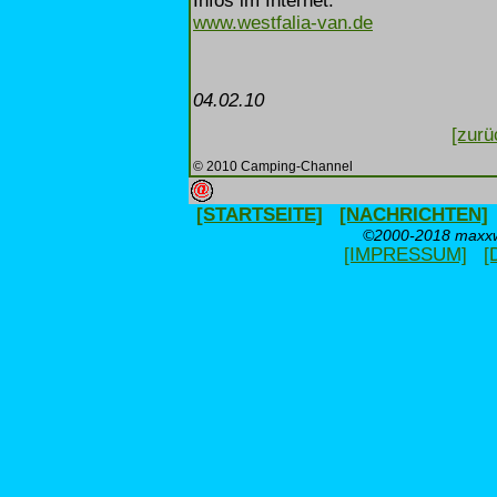
Infos im Internet:
www.westfalia-van.de
04.02.10
[zurü
© 2010 Camping-Channel
[STARTSEITE]
[NACHRICHTEN]
©2000-2018 maxxwe
[IMPRESSUM]
[