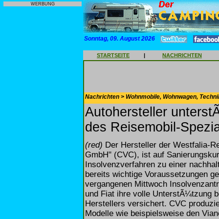
WERBUNG
Sonntag, 09. August 2026
STARTSEITE
|
NACHRICHTEN
Nachrichten > Wohnmobile, Wohnwagen, Techni
Autohersteller unterst
des Reisemobil-Spezia
(red)
Der Hersteller der Westfalia-
GmbH" (CVC), ist auf Sanierungskur
Insolvenzverfahren zu einer nachha
bereits wichtige Voraussetzungen 
vergangenen Mittwoch Insolvenzantra
und Fiat ihre volle UnterstÃ¼tzung 
Herstellers versichert. CVC produz
Modelle wie beispielsweise den Vian