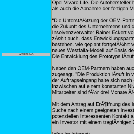
Opel Vivaro Life. Die Autohersteller
als auch die Abnahme der fertigen M
"Die UnterstÃ¼tzung der OEM-Partner
die Zukunft des Unternehmens und de
Insolvenzverwalter Rainer Eckert vo
zÃ¤hlt auch, dass Entwicklungspartne
bestehen, wie geplant fortgefÃ¼hrt 
neues Westfalia-Modell auf Basis de
WERBUNG
Die Entwicklung des Prototyps lÃ¤uft
Neben den OEM-Partnern haben auch
zugesagt. "Die Produktion lÃ¤uft in 
der Auftragseingang halte sich nach
inzwischen auf einem konstanten Ni
Mitarbeiter sind fÃ¼r drei Monate Ã
Mit dem Antrag auf ErÃ¶ffnung des I
Suche nach einem geeigneten Invest
potenziellen Interessenten Kontakt 
ein Investor mit einem tragfÃ¤higen 