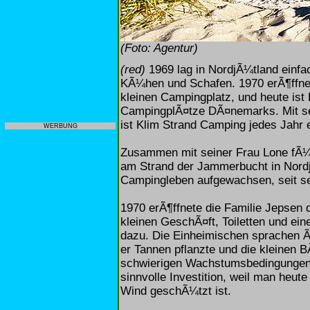
(Foto: Agentur)
(red)
1969 lag in NordjÃ¼tland einfac
KÃ¼hen und Schafen. 1970 erÃ¶ffnete
kleinen Campingplatz, und heute ist
CampingplÃ¤tze DÃ¤nemarks. Mit se
ist Klim Strand Camping jedes Jahr 
WERBUNG
Zusammen mit seiner Frau Lone fÃ¼h
am Strand der Jammerbucht in Nordj
Campingleben aufgewachsen, seit sei
1970 erÃ¶ffnete die Familie Jepsen
kleinen GeschÃ¤ft, Toiletten und e
dazu. Die Einheimischen sprachen 
er Tannen pflanzte und die kleinen 
schwierigen Wachstumsbedingungen
sinnvolle Investition, weil man heut
Wind geschÃ¼tzt ist.