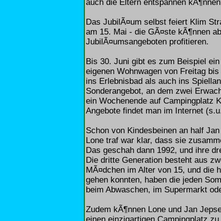
auch die Eltern entspannen kÃ¶nnen
Das JubilÃ¤um selbst feiert Klim S
am 15. Mai - die GÃ¤ste kÃ¶nnen ab
JubilÃ¤umsangeboten profitieren.
Bis 30. Juni gibt es zum Beispiel e
eigenen Wohnwagen von Freitag bis S
ins Erlebnisbad als auch ins Spiellan
Sonderangebot, an dem zwei Erwach
ein Wochenende auf Campingplatz K
Angebote findet man im Internet (s.u.
Schon von Kindesbeinen an half Jan
Lone traf war klar, dass sie zusa
Das geschah dann 1992, und ihre dr
Die dritte Generation besteht aus z
MÃ¤dchen im Alter von 15, und die 
gehen konnten, haben die jeden Som
beim Abwaschen, im Supermarkt ode
Zudem kÃ¶nnen Lone und Jan Jepsen
einen einzigartigen Campingplatz zu 