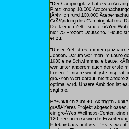
"Der Campingplatz hatte von Anfang
Platz knapp 10.000 Ãœbernachtungen
jÃ¤hrlich rund 100.000 Ãœbernachtu
GrÃ¼ndung des Campingplatzes. Die 
Die kleinen Zelte sind groÃŸen Woh
hier 75 Prozent Deutsche. "Heute s
er zu.
"Unser Ziel ist es, immer ganz vorne
Jepsen. Darum war man im Laufe der
1980 eine Schwimmhalle baute, kÃ¶n
war unter anderem auch der erste m
Freien. "Unsere wichtigste Inspirati
groÃŸen Wert darauf, nicht andere z
optimal wird. Unsere Ambition ist es
sagt sie.
PÃ¼nktlich zum 40-jÃ¤hrigen JubilÃ
grÃ¶ÃŸeres Projekt abgeschlossen, 
ein groÃŸes Wellness-Center, eine r
120 Personen sowie die Erweiterung
Erlebnisbads umfasst. "Es ist wichti