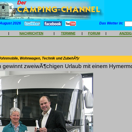
 August 2026
Das Wetter in:
|
NACHRICHTEN
|
TERMINE
|
FORUM
|
ANZEI
Wohnmobile, Wohnwagen, Technik und ZubehÃ¶r
n gewinnt zweiwÃ¶chigen Urlaub mit einem Hymermo