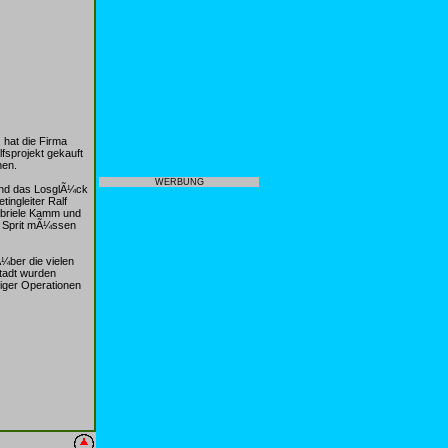
 hat die Firma
fsprojekt gekauft
nen.
WERBUNG
 Und das LosglÃ¼ck
ingleiter Ralf
abriele Kamm und
en Sprit mÃ¼ssen
Ã¼ber die vielen
stadt wurden
diger Operationen