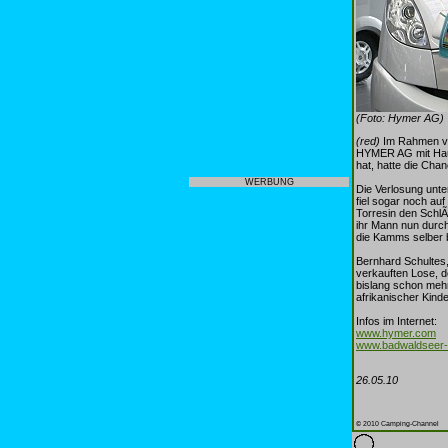
(Foto: Hymer AG)
(red)
Im Rahmen von
HYMER AG mit Haupt
hat, hatte die Cha
WERBUNG
Die Verlosung unte
fiel sogar noch au
Torresin den Schl
ihr Mann nun durch
die Kamms selber b
Bernhard Schultes, 
verkauften Lose, d
bislang schon mehr
afrikanischer Kind
Infos im Internet:
www.hymer.com
www.badwaldseer-h
26.05.10
© 2010 Camping-Channel