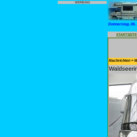
WERBUNG
Donnerstag, 06.
STARTSEITE
Nachrichten > 
Waldseeri