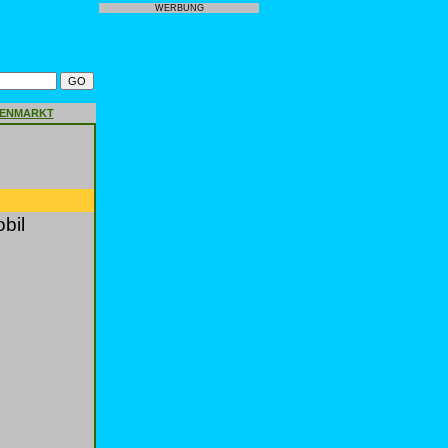
WERBUNG
GENMARKT
bil