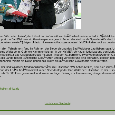
 "Wir helfen Afrika", der Hilfsaktion im Vorfeld zur FuÃŸballweltmeisterschaft in SÃ¼dafrika,
sitz in Bad Waldsee ein Gewinnspiel ausgelobt. Jeder, der ein Los als Spende fÃ¼r das Hil
nce, einen zweiwÃ¶chigen Urlaub mit einem voll ausgestatteten HYMER-Reisemobil zu gewin
r allen Teilnehmern fand im Rahmen der Siegerehrung des Bad Waldseer Lauffiebers statt.
f eine Waldseerin: Gabriele Kamm erhielt nun in der HYMER-Verkaufsniederlassung von Market
Ã¼ssel fÃ¼r das Urlaubsfahrzeug mit allen Finessen Ã¼berreicht. Zwei Wochen kÃ¶nnen G
 die Lande reisen. SÃ¤mtliche GebÃ¼hren und die Versicherung sind enthalten, lediglich d
ezahlen. Wohin die Reise gehen soll, wollte die glÃ¼ckliche Gewinnerin nicht verraten.
der Bad Waldseer Stadtkoordinator fÃ¼r die Hilfsaktion "Wir helfen Afrika", freut sich indes 
enn der ErlÃ¶s flieÃŸt komplett in den Spendentopf der Bad Waldseer Hilfsaktion. In der Kur
 als 35.000 Euro gesammelt und so ein wichtiger Beitrag zur Finanzierung dringend notwen
er
elfen-afrika.de
[zurück zur Startseite]