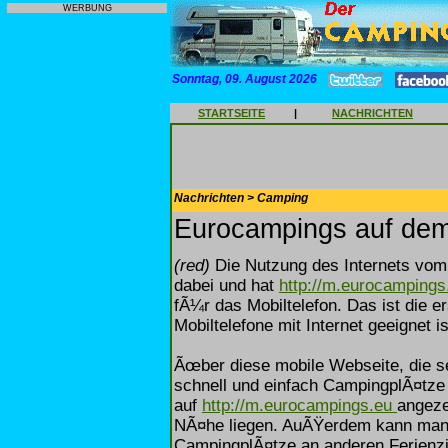
WERBUNG
Sonntag, 09. August 2026
STARTSEITE
|
NACHRICHTEN
Nachrichten > Camping
Eurocampings auf dem
(red)
Die Nutzung des Internets vom 
dabei und hat
http://m.eurocamping
fÃ¼r das Mobiltelefon. Das ist die e
Mobiltelefone mit Internet geeignet is
Ãœber diese mobile Webseite, die se
schnell und einfach CampingplÃ¤tze
auf
http://m.eurocampings.eu
angeze
NÃ¤he liegen. AuÃŸerdem kann man i
CampingplÃ¤tze an anderen Ferienzi