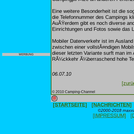
Eine weitere Besonderheit ist die so
die Telefonnummer des Campings kli
AuÃŸerdem gibt es noch diverse ande
Einrichtungen und Fotos sowie das 
Mobiler Datenverkehr ist im Ausland
zwischen einer vollstÃ¤ndigen Mobils
dieser letzten Variante surft man im
WERBUNG
RÃ¼ckkehr Ã¼berraschend hohe Tel
06.07.10
[zurü
© 2010 Camping-Channel
[STARTSEITE]
[NACHRICHTEN]
©2000-2018 maxxwe
[IMPRESSUM]
[