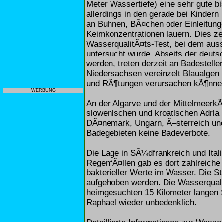
Meter Wassertiefe) eine sehr gute bi
allerdings in den gerade bei Kinder
an Buhnen, BÃ¤chen oder Einleitung
Keimkonzentrationen lauern. Dies ze
WasserqualitÃ¤ts-Test, bei dem auss
untersucht wurde. Abseits der deu
werden, treten derzeit an Badestel
Niedersachsen vereinzelt Blaualgen 
und RÃ¶tungen verursachen kÃ¶nnen
WERBUNG
An der Algarve und der Mittelmeerk
slowenischen und kroatischen Adria
DÃ¤nemark, Ungarn, Ã–sterreich und 
Badegebieten keine Badeverbote.
Die Lage in SÃ¼dfrankreich und Itali
RegenfÃ¤llen gab es dort zahlreich
bakterieller Werte im Wasser. Die S
aufgehoben werden. Die Wasserquali
heimgesuchten 15 Kilometer langen 
Raphael wieder unbedenklich.