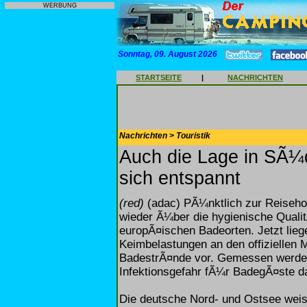
WERBUNG
Sonntag, 09. August 2026
STARTSEITE
|
NACHRICHTEN
Nachrichten > Touristik
Auch die Lage in SÃ¼df
sich entspannt
(red)
(adac) PÃ¼nktlich zur Reiseh
wieder Ã¼ber die hygienische Qual
europÃ¤ischen Badeorten. Jetzt lieg
Keimbelastungen an den offiziellen 
BadestrÃ¤nde vor. Gemessen werden
Infektionsgefahr fÃ¼r BadegÃ¤ste d
Die deutsche Nord- und Ostsee wei