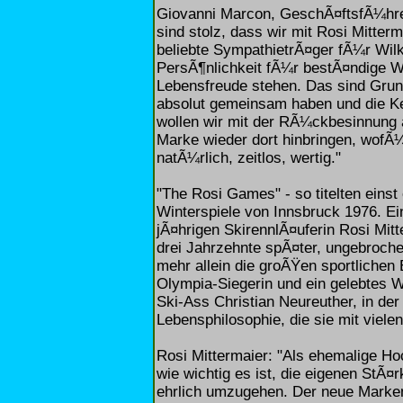
Giovanni Marcon, GeschÃ¤ftsfÃ¼hrer
sind stolz, dass wir mit Rosi Mitte
beliebte SympathietrÃ¤ger fÃ¼r Wilk
PersÃ¶nlichkeit fÃ¼r bestÃ¤ndige We
Lebensfreude stehen. Das sind Grund
absolut gemeinsam haben und die K
wollen wir mit der RÃ¼ckbesinnung a
Marke wieder dort hinbringen, wofÃ¼
natÃ¼rlich, zeitlos, wertig."
"The Rosi Games" - so titelten eins
Winterspiele von Innsbruck 1976. E
jÃ¤hrigen SkirennlÃ¤uferin Rosi Mitt
drei Jahrzehnte spÃ¤ter, ungebrochen
mehr allein die groÃŸen sportlichen
Olympia-Siegerin und ein gelebtes 
Ski-Ass Christian Neureuther, in der
Lebensphilosophie, die sie mit viele
Rosi Mittermaier: "Als ehemalige Ho
wie wichtig es ist, die eigenen St
ehrlich umzugehen. Der neue Markenau