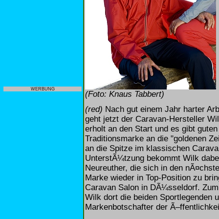
WERBUNG
(Foto: Knaus Tabbert)
(red)
Nach gut einem Jahr harter Ar
geht jetzt der Caravan-Hersteller W
erholt an den Start und es gibt gute
Traditionsmarke an die "goldenen Z
an die Spitze im klassischen Cara
UnterstÃ¼tzung bekommt Wilk dabei 
Neureuther, die sich in den nÃ¤chst
Marke wieder in Top-Position zu bri
Caravan Salon in DÃ¼sseldorf. Zum 
Wilk dort die beiden Sportlegenden 
Markenbotschafter der Ã–ffentlichkei