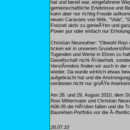
hat und bereit war, eingefahrene We
gemeinschaftliche Erlebnisse und Be
kann aber nur richtig Freude aufko
neuen Caravans von Wilk, "Vida", "S
Freizeit aktiv zu genieÃŸen und gan
Power pur oder einfach nur Erholung
Christian Neureuther: "Obwohl Rosi 
ticken wir in unserem GrundverstÃ¤
Tugenden und Werte in Ehren zu halt
Gesellschaft nicht Ã¼berholt, sonde
VerstÃ¤ndnis finden wir auch in der
wieder. Da wurde wirklich etwas be
aufgebracht hat und die Anstrengung
verdienen nicht nur groÃŸe Anerkenn
Am 28. und 29. August 2010, dem S
Rosi Mittermaier und Christian Neure
A06-05 die HÃ¼llen fallen und die T
Baureihen-Portfolio vor die Ã–ffentlich
26.07.10