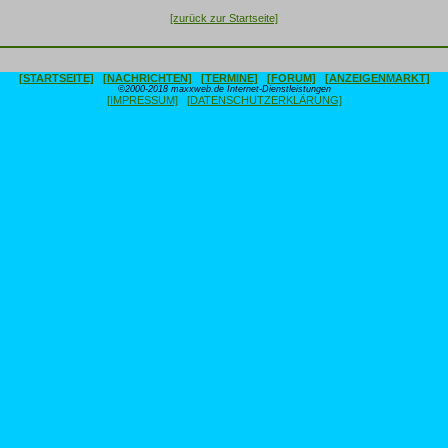
[zurück zur Startseite]
[STARTSEITE]
[NACHRICHTEN]
[TERMINE]
[FORUM]
[ANZEIGENMARKT]
©2000-2018 maxxweb.de Internet-Dienstleistungen
[IMPRESSUM]
[DATENSCHUTZERKLÄRUNG]