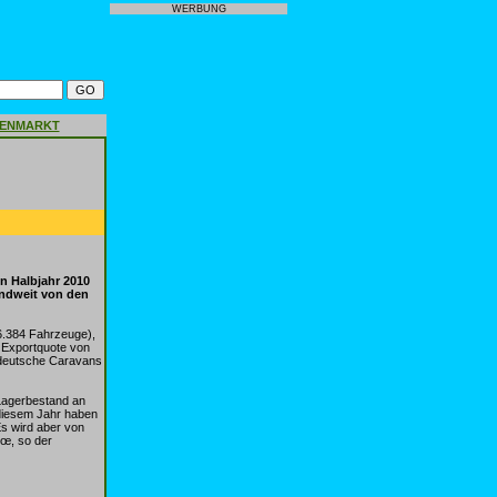
WERBUNG
GENMARKT
n Halbjahr 2010
andweit von den
 6.384 Fahrzeuge),
 Exportquote von
 deutsche Caravans
 Lagerbestand an
 diesem Jahr haben
s wird aber von
€œ, so der