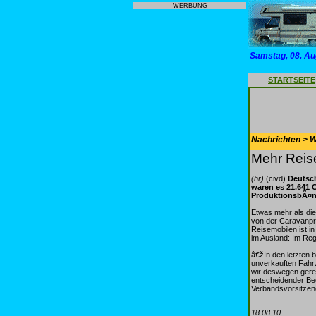
WERBUNG
Samstag, 08. Au
STARTSEITE
Nachrichten > 
Mehr Reis
(hr)
(civd)
Deutsch
waren es 21.641 C
ProduktionsbÃ¤n
Etwas mehr als die
von der Caravanpr
Reisemobilen ist 
im Ausland: Im Re
â€žIn den letzten 
unverkauften Fahrz
wir deswegen gere
entscheidender Be
Verbandsvorsitzen
18.08.10