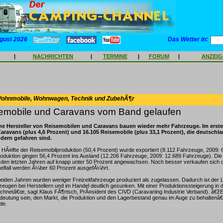
gust 2026
Das Wetter in:
|
NACHRICHTEN
|
TERMINE
|
FORUM
|
ANZEI
Wohnmobile, Wohnwagen, Technik und ZubehÃ¶r
emobile und Caravans vom Band gelaufen
e Hersteller von Reisemobilen und Caravans bauen wieder mehr Fahrzeuge. Im erste
aravans (plus 4,6 Prozent) und 16.105 Reisemobile (plus 33,1 Prozent), die deutschl
dern gefahren sind.
 HÃ¤lfte der Reisemobilproduktion (50,4 Prozent) wurde exportiert (8.112 Fahrzeuge, 2009:
oduktion gingen 56,4 Prozent ins Ausland (12.206 Fahrzeuge, 2009: 12.689 Fahrzeuge). Die
in den letzten Jahren auf knapp unter 50 Prozent angewachsen. Noch besser verkaufen sich
gelfall werden Ã¼ber 60 Prozent ausgefÃ¼hrt.
beiden Jahren wurden weniger Freizeitfahrzeuge produziert als zugelassen. Dadurch ist der
eugen bei Herstellern und im Handel deutlich gesunken. Mit einer Produktionssteigerung in
chnetâ€œ, sagt Klaus FÃ¶rtsch, PrÃ¤sident des CIVD (Caravaning Industrie Verband). â€žE
deutung sein, den Markt, die Produktion und den Lagerbestand genau im Auge zu behaltenâ
de.