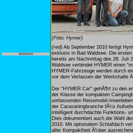
(Foto: Hymer)
(red)
Ab September 2010 fertigt Hy
exklusiv in Bad Waldsee. Die erste
WERBUNG
bereits am Nachmittag des 28. Juli 
Waldsee verbindet HYMER einen "ma
HYMER-Fahrzeuge werden durch eine
vor dem Verlassen der Werkshalle 
Der "HYMER Car" gehÃ¶rt zu den er
der Klasse der kompakten Campingb
umfassenden Reisemobil-Innenleben 
der Caravaningbranche fÃ¼r Aufsehe
intelligent durchdachte Funktions- 
Dies dokumentiert auch die Wahl d
2010. Mit optionalem Schlafdach v
aller Kompaktheit Ã¼ber ausreichen