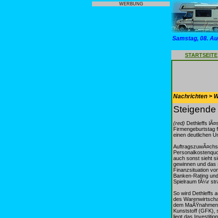
WERBUNG
Samstag, 08. Au
STARTSEITE
Nachrichten > 
Steigende
(red)
Dethleffs lÃ¤
Firmengeburtstag 
einen deutlichen U
AuftragszuwÃ¤chse
Personalkostenquot
auch sonst sieht s
gewinnen und das s
Finanzsituation vo
Banken-Rating und
Spielraum fÃ¼r str
So wird Dethleffs 
des Warenwirtscha
dem MaÃŸnahmenplan
Kunststoff (GFK), 
liegt das Investiti