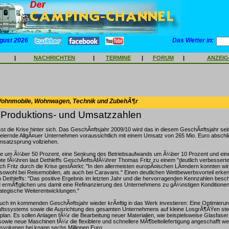
gust 2026
Das Wetter in:
|
NACHRICHTEN
|
TERMINE
|
FORUM
|
ANZEI
Wohnmobile, Wohnwagen, Technik und ZubehÃ¶r
 Produktions- und Umsatzzahlen
sst die Krise hinter sich. Das GeschÃ¤ftsjahr 2009/10 wird das in diesem GeschÃ¤ftsjahr sei
feiernde AllgÃ¤uer Unternehmen voraussichtlich mit einem Umsatz von 265 Mio. Euro abschl
msatzsprung vollziehen.
 um Ã¼ber 50 Prozent, eine Senkung des Betriebsaufwands um Ã¼ber 10 Prozent und eine
e fÃ¼hren laut Dethleffs GeschÃ¤ftsÂ­fÃ¼hrer Thomas Fritz zu einem "deutlich verbesserte
ich Fritz durch die Krise gestÃ¤rkt: "In den allermeisten europÃ¤ischen LÃ¤ndern konnten wir
owohl bei Reisemobilen, als auch bei Caravans." Einen deutlichen Wettbewerbsvorteil erkenn
n Dethleffs: "Das positive Ergebnis im letzten Jahr und die hervorragenden Kennzahlen besc
 ermÃ¶glichen uns damit eine Refinanzierung des Unternehmens zu gÃ¼nstigen Konditionen
ategische Weiterentwicklungen."
auch im kommenden GeschÃ¤ftsjahr wieder krÃ¤ftig in das Werk investieren: Eine Optimieru
ftssystems sowie die Ausrichtung des gesamten Unternehmens auf kleine LosgrÃ¶ÃŸen ste
. Es sollen Anlagen fÃ¼r die Bearbeitung neuer Materialien, wie beispielsweise Glasfaser
sowie neue Maschinen fÃ¼r die flexiblere und schnellere MÃ¶belteilefertigung angeschafft w
onsvolumen bei knapp sechs Millionen Euro.