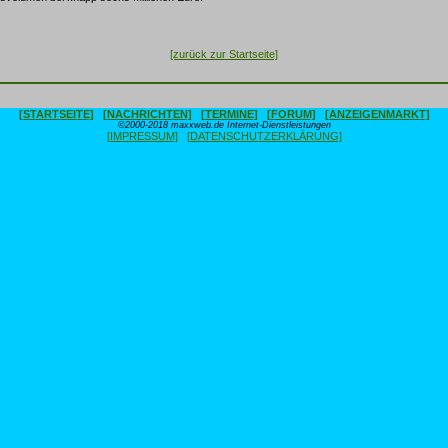
[zurück zur Startseite]
[STARTSEITE]
[NACHRICHTEN]
[TERMINE]
[FORUM]
[ANZEIGENMARKT]
©2000-2018 maxxweb.de Internet-Dienstleistungen
[IMPRESSUM]
[DATENSCHUTZERKLÄRUNG]