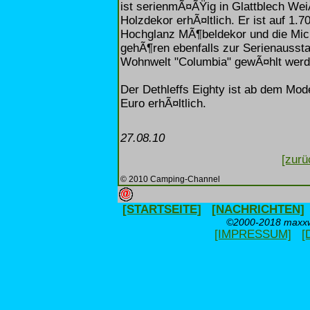
ist serienmÃ¤ÃŸig in Glattblech We
Holzdekor erhÃ¤ltlich. Er ist auf 1.7
Hochglanz MÃ¶beldekor und die Micro
gehÃ¶ren ebenfalls zur Serienaussta
Wohnwelt "Columbia" gewÃ¤hlt werd
Der Dethleffs Eighty ist ab dem Mod
Euro erhÃ¤ltlich.
27.08.10
[zurü
© 2010 Camping-Channel
[STARTSEITE]
[NACHRICHTEN]
©2000-2018 maxxwe
[IMPRESSUM]
[