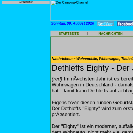
WERBUNG
Sonntag, 09. August 2026
STARTSEITE
|
NACHRICHTEN
Nachrichten > Wohnmobile, Wohnwagen, Techni
Dethleffs Eighty - De
(red)
Im nÃ¤chsten Jahr ist es bereit
Wohnwagen in Deutschland - damals
hat. Damit kann Dethleffs auf achtzi
Eigens fÃ¼r diesen runden Geburtsta
Der Dethleffs "Eighty" wird zum er
prÃ¤sentiert.
Der "Eighty" ist ein moderner, auffa
dem Wohnauto, nicht mehr viel gemein