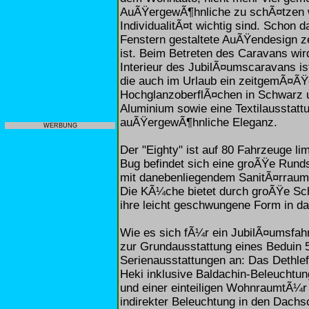
AuÃŸergewÃ¶hnliche zu schÃ¤tzen w
IndividualitÃ¤t wichtig sind. Schon 
Fenstern gestaltete AuÃŸendesign ze
ist. Beim Betreten des Caravans wir
Interieur des JubilÃ¤umscaravans i
die auch im Urlaub ein zeitgemÃ¤ÃŸ
HochglanzoberflÃ¤chen in Schwarz u
Aluminium sowie eine Textilausstatt
auÃŸergewÃ¶hnliche Eleganz.
WERBUNG
Der "Eighty" ist auf 80 Fahrzeuge li
Bug befindet sich eine groÃŸe Rund
mit danebenliegendem SanitÃ¤rraum
Die KÃ¼che bietet durch groÃŸe Sch
ihre leicht geschwungene Form in da
Wie es sich fÃ¼r ein JubilÃ¤umsfahr
zur Grundausstattung eines Beduin 
Serienausstattungen an: Das Dethle
Heki inklusive Baldachin-Beleuchtun
und einer einteiligen WohnraumtÃ¼r 
indirekter Beleuchtung in den Dachs