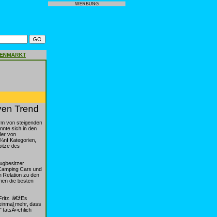
WERBUNG
GENMARKT
ven Trend
orm von steigenden
nnte sich in den
ler von
¼nf Kategorien,
itze des
ugbesitzer
 Camping Cars und
in Relation zu den
rien die besten
ritz. â€žEs
 einmal mehr, dass
" tatsÃ¤chlich