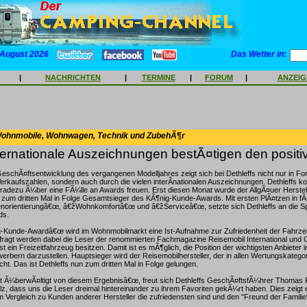
 August 2026
Das Wetter in:
|
NACHRICHTEN
|
TERMINE
|
FORUM
|
ANZEI
Wohnmobile, Wohnwagen, Technik und ZubehÃ¶r
ternationale Auszeichnungen bestÃ¤tigen den positi
GeschÃ¤ftsentwicklung des vergangenen Modelljahres zeigt sich bei Dethleffs nicht nur in F
erkaufszahlen, sondern auch durch die vielen interÂ­nationalen Auszeichnungen. Dethleffs ko
radezu Ã¼ber eine FÃ¼lle an Awards freuen. Erst diesen Monat wurde der AllgÃ¤uer Herstel
 zum dritten Mal in Folge Gesamtsieger des KÃ¶nig-Kunde-Awards. Mit ersten PlÃ¤tzen in fÃ
norientierungâ€œ, â€žWohnkomfortâ€œ und â€žServiceâ€œ, setzte sich Dethleffs an die Sp
ds.
-Kunde-Awardâ€œ wird im Wohnmobilmarkt eine Ist-Aufnahme zur Zufriedenheit der Fahrze
fragt werden dabei die Leser der renommierten Fachmagazine Reisemobil International und
t ein Freizeitfahrzeug besitzen. Damit ist es mÃ¶glich, die Position der wichtigsten Anbieter 
erbern darzustellen. Hauptsieger wird der Reisemobilhersteller, der in allen Wertungskatego
cht. Das ist Dethleffs nun zum dritten Mal in Folge gelungen.
ut Ã¼berwÃ¤ltigt von diesem Ergebnisâ€œ, freut sich Dethleffs GeschÃ¤ftsfÃ¼hrer Thomas F
tolz, dass uns die Leser dreimal hintereinander zu ihrem Favoriten gekÃ¼rt haben. Dies zeigt
m Vergleich zu Kunden anderer Hersteller die zufriedensten sind und den "Freund der Familie