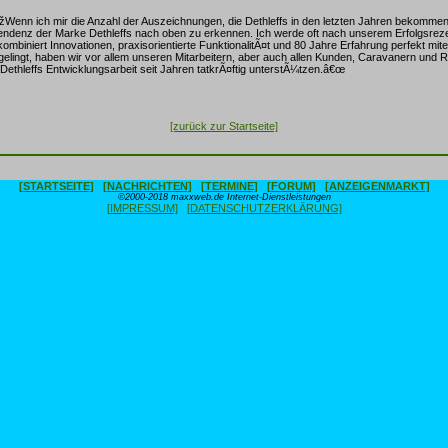
 â€žWenn ich mir die Anzahl der Auszeichnungen, die Dethleffs in den letzten Jahren bekomme
 Tendenz der Marke Dethleffs nach oben zu erkennen. Ich werde oft nach unserem Erfolgsreze
kombiniert Innovationen, praxisorientierte FunktionalitÃ¤t und 80 Jahre Erfahrung perfekt mi
 gelingt, haben wir vor allem unseren Mitarbeitern, aber auch allen Kunden, Caravanern und R
 Dethleffs Entwicklungsarbeit seit Jahren tatkrÃ¤ftig unterstÃ¼tzen.â€œ
[zurück zur Startseite]
[STARTSEITE]
[NACHRICHTEN]
[TERMINE]
[FORUM]
[ANZEIGENMARKT]
©2000-2018 maxxweb.de Internet-Dienstleistungen
[IMPRESSUM]
[DATENSCHUTZERKLÄRUNG]