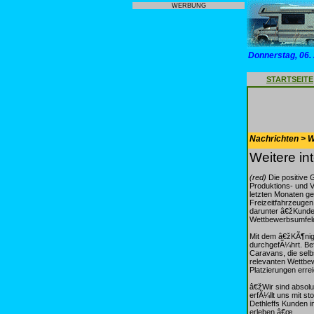
WERBUNG
Donnerstag, 06.
STARTSEITE
Nachrichten > 
Weitere in
(red)
Die positive 
Produktions- und V
letzten Monaten ge
Freizeitfahrzeugen
darunter â€žKunde
Wettbewerbsumfel
Mit dem â€žKÃ¶nig
durchgefÃ¼hrt. Be
Caravans, die selbs
relevanten Wettbew
Platzierungen errei
â€žWir sind absol
erfÃ¼llt uns mit s
Dethleffs Kunden i
erleben.â€œ