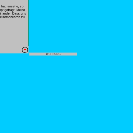
n hat, ansehe, so
pt gefragt. Meine
teinander. Dass uns
eisemobilisten zu
WERBUNG