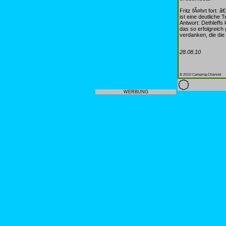
Fritz fÃ¤hrt fort:
ist eine deutliche
Antwort: Dethleffs 
das so erfolgreich
verdanken, die die
28.08.10
© 2010 Camping-Channel
WERBUNG