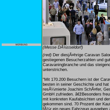
WERBUNG
(Messe DÃ¼sseldorf)
(red)
Der diesjÃ¤hrige Caravan Salon
gestiegenen Besucherzahlen und gut
Caravaningbranche und das steigend
unterstrichen.
"Mit 170.200 Besuchern ist der Car
besten in seiner Geschichte und ha
resÃ¼mierte Joachim SchÃ¤fer, Ge
GmbH zufrieden. â€žBesonders freut
mit konkreten Kaufabsichten und der
gekommen sind. 70 Prozent der Kauf
fÃ¼r ein neues Fahrzeug ausgeben 