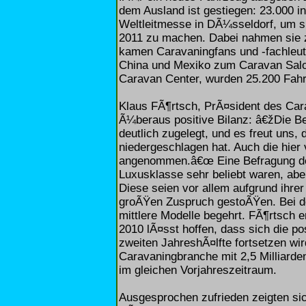
dem Ausland ist gestiegen: 23.000 in
Weltleitmesse in DÃ¼sseldorf, um si
2011 zu machen. Dabei nahmen sie z
kamen Caravaningfans und -fachleut
China und Mexiko zum Caravan Salo
Caravan Center, wurden 25.200 Fah
Klaus FÃ¶rtsch, PrÃ¤sident des Cara
Ã¼beraus positive Bilanz: â€žDie 
deutlich zugelegt, und es freut uns,
niedergeschlagen hat. Auch die hier
angenommen.â€œ Eine Befragung der
Luxusklasse sehr beliebt waren, ab
Diese seien vor allem aufgrund ihr
groÃŸen Zuspruch gestoÃŸen. Bei d
mittlere Modelle begehrt. FÃ¶rtsch
2010 lÃ¤sst hoffen, dass sich die po
zweiten JahreshÃ¤lfte fortsetzen wir
Caravaningbranche mit 2,5 Milliarde
im gleichen Vorjahreszeitraum.
Ausgesprochen zufrieden zeigten sic