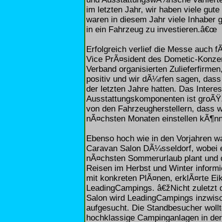
im letzten Jahr, wir haben viele gu
waren in diesem Jahr viele Inhaber g
in ein Fahrzeug zu investieren.â€œ
Erfolgreich verlief die Messe auch f
Vice PrÃ¤sident des Dometic-Konzer
Verband organisierten Zulieferfirme
positiv und wir dÃ¼rfen sagen, dass
der letzten Jahre hatten. Das Inter
Ausstattungskomponenten ist groÃŸ
von den Fahrzeugherstellern, dass wi
nÃ¤chsten Monaten einstellen kÃ¶nn
Ebenso hoch wie in den Vorjahren wa
Caravan Salon DÃ¼sseldorf, wobei e
nÃ¤chsten Sommerurlaub plant und d
Reisen im Herbst und Winter informi
mit konkreten PlÃ¤nen, erklÃ¤rte 
LeadingCampings. â€žNicht zuletzt 
Salon wird LeadingCampings inzwis
aufgesucht. Die Standbesucher woll
hochklassige Campinganlagen in der 