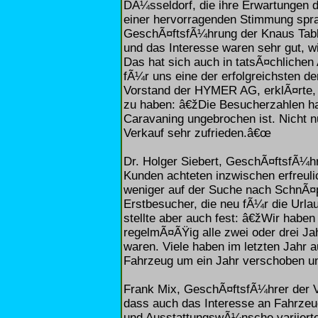
DÃ¼sseldorf, die ihre Erwartungen 
einer hervorragenden Stimmung spra
GeschÃ¤ftsfÃ¼hrung der Knaus Tab
und das Interesse waren sehr gut, w
Das hat sich auch in tatsÃ¤chliche
fÃ¼r uns eine der erfolgreichsten d
Vorstand der HYMER AG, erklÃ¤rte, d
zu haben: â€žDie Besucherzahlen ha
Caravaning ungebrochen ist. Nicht nu
Verkauf sehr zufrieden.â€œ
Dr. Holger Siebert, GeschÃ¤ftsfÃ¼h
Kunden achteten inzwischen erfreuli
weniger auf der Suche nach SchnÃ¤p
Erstbesucher, die neu fÃ¼r die Urla
stellte aber auch fest: â€žWir haben
regelmÃ¤ÃŸig alle zwei oder drei Ja
waren. Viele haben im letzten Jahr 
Fahrzeug um ein Jahr verschoben un
Frank Mix, GeschÃ¤ftsfÃ¼hrer der 
dass auch das Interesse an Fahrze
und AusstattungswÃ¼nsche variierte