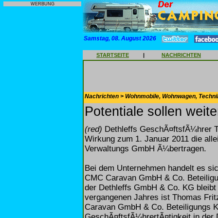
WERBUNG
Samstag, 08. August 2026
STARTSEITE
|
NACHRICHTEN
Nachrichten > Wohnmobile, Wohnwagen, Techni
Potentiale sollen wei
(red)
Dethleffs GeschÃ¤ftsfÃ¼hrer T
Wirkung zum 1. Januar 2011 die al
Verwaltungs GmbH Ã¼bertragen.
Bei dem Unternehmen handelt es si
CMC Caravan GmbH & Co. Beteiligu
der Dethleffs GmbH & Co. KG bleibt 
vergangenen Jahres ist Thomas Fri
Caravan GmbH & Co. Beteiligungs K
GeschÃ¤ftsfÃ¼hrertÃ¤tigkeit in der 