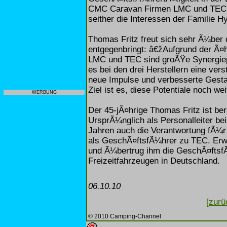
CMC Caravan Firmen LMC und TEC in
seither die Interessen der Familie H
Thomas Fritz freut sich sehr Ã¼ber 
entgegenbringt: â€žAufgrund der Ã¤h
LMC und TEC sind groÃŸe Synergiepot
es bei den drei Herstellern eine ver
neue Impulse und verbesserte Gesta
Ziel ist es, diese Potentiale noch 
WERBUNG
Der 45-jÃ¤hrige Thomas Fritz ist ber
UrsprÃ¼nglich als Personalleiter be
Jahren auch die Verantwortung fÃ¼r 
als GeschÃ¤ftsfÃ¼hrer zu TEC. Erwi
und Ã¼bertrug ihm die GeschÃ¤ftsfÃ
Freizeitfahrzeugen in Deutschland.
06.10.10
[zurü
© 2010 Camping-Channel