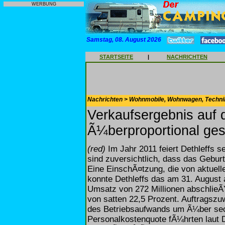
WERBUNG
Samstag, 08. August 2026
STARTSEITE
|
NACHRICHTEN
Nachrichten > Wohnmobile, Wohnwagen, Techni
Verkaufsergebnis auf
Ã¼berproportional ges
(red)
Im Jahr 2011 feiert Dethleffs s
sind zuversichtlich, dass das Geburts
Eine EinschÃ¤tzung, die von aktuel
konnte Dethleffs das am 31. August
Umsatz von 272 Millionen abschlieÃ
von satten 22,5 Prozent. Auftrags
des Betriebsaufwands um Ã¼ber sech
Personalkostenquote fÃ¼hrten laut D