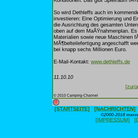
Konditionen. Das gibt Spielraum fÃ
So wird Dethleffs auch im kommende
investieren: Eine Optimierung und 
die Ausrichtung des gesamten Unte
oben auf dem MaÃŸnahmenplan. Es s
Materialien sowie neue Maschinen fÃ
MÃ¶belteilefertigung angeschafft we
bei knapp sechs Millionen Euro.
E-Mail-Kontakt:
www.dethleffs.de
11.10.10
[zurü
© 2010 Camping-Channel
[STARTSEITE]
[NACHRICHTEN]
©2000-2018 maxxwe
[IMPRESSUM]
[