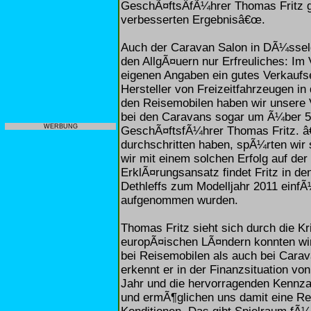
GeschÃ¤ftsÂ­fÃ¼hrer Thomas Fritz g
verbesserten Ergebnisâ€œ.
Auch der Caravan Salon in DÃ¼sseld
den AllgÃ¤uern nur Erfreuliches: Im 
eigenen Angaben ein gutes Verkaufse
Hersteller von Freizeitfahrzeugen in
den Reisemobilen haben wir unsere V
bei den Caravans sogar um Ã¼ber 50
WERBUNG
GeschÃ¤ftsfÃ¼hrer Thomas Fritz. â€
durchschritten haben, spÃ¼rten wir 
wir mit einem solchen Erfolg auf de
ErklÃ¤rungsansatz findet Fritz in de
Dethleffs zum Modelljahr 2011 einfÃ
aufgenommen wurden.
Thomas Fritz sieht sich durch die Kr
europÃ¤ischen LÃ¤ndern konnten wir
bei Reisemobilen als auch bei Cara
erkennt er in der Finanzsituation vo
Jahr und die hervorragenden Kennza
und ermÃ¶glichen uns damit eine R