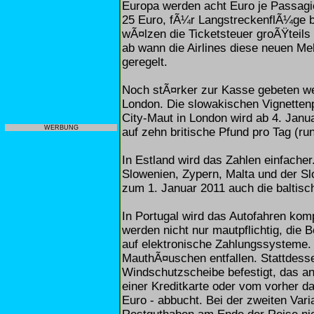
Europa werden acht Euro je Passagier
25 Euro, fÃ¼r LangstreckenflÃ¼ge b
wÃ¤lzen die Ticketsteuer groÃŸteils
ab wann die Airlines diese neuen Meh
geregelt.
Noch stÃ¤rker zur Kasse gebeten we
London. Die slowakischen Vignetten
City-Maut in London wird ab 4. Janu
WERBUNG
auf zehn britische Pfund pro Tag (ru
In Estland wird das Zahlen einfacher
Slowenien, Zypern, Malta und der Slow
zum 1. Januar 2011 auch die baltis
In Portugal wird das Autofahren kom
werden nicht nur mautpflichtig, die
auf elektronische Zahlungssysteme.
MauthÃ¤uschen entfallen. Stattdesse
Windschutzscheibe befestigt, das a
einer Kreditkarte oder vom vorher d
Euro - abbucht. Bei der zweiten Vari