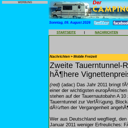
WERBUNG
Sonntag, 09. August 2026
STARTSEITE
|
NACHRICHTEN
Nachrichten > Mobile Freizeit
Zweite Tauerntunnel-R
hÃ¶here Vignettenprei
(red)
(adac) Das Jahr 2011 bringt fÃ¼
einer der wichtigsten europÃ¤ische
stehen auf der Tauernautobahn A 10
Tauerntunnel zur VerfÃ¼gung. Block
dÃ¼rften der Vergangenheit angehÃ
Wer aus Deutschland wegfliegt, den 
Januar 2011 weniger Erfreuliches: 