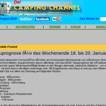
 August 2026
Das Wetter in:
|
NACHRICHTEN
|
TERMINE
|
FORUM
|
ANZEI
bile Freizeit
prognose fÃ¼r das Wochenende 18. bis 20. Janua
isten deutschen FernstraÃŸen dÃ¼rften am kommenden Wochenende von stÃ¤rkerem Verk
schont bleiben. Ausgenommen davon allerdings sind laut ADAC-Stauprognose die sÃ¼ddeu
nd der guten WintersportmÃ¶glichkeiten in den Bergen abermals zahlreiche Skifahrer - vor a
mit dem Auto in die Alpen unterwegs sein. Mit EngpÃ¤ssen und Staus in und aus den Winter
bil-Club vor allem am Samstag auf folgenden Routen:
nberg - MÃ¼nchen
uttgart - MÃ¼nchen
Ã¼rzburg - NÃ¼rnberg
Kempten
MÃ¼nchen
alzburg
n - Garmisch-Partenkirchen
- Kufstein
n - FÃ¼ssen
 in den deutschen Mittelgebirgen die Schneebedingungen gut sind, kann es auf den Zufahrtss