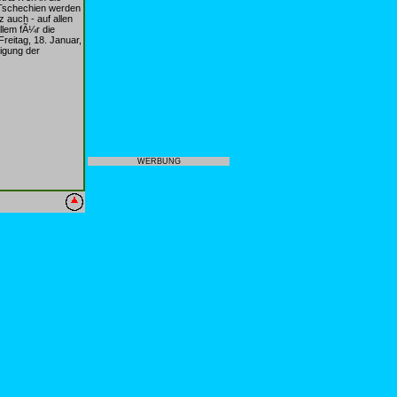
 Tschechien werden
 auch - auf allen
lem fÃ¼r die
reitag, 18. Januar,
igung der
WERBUNG