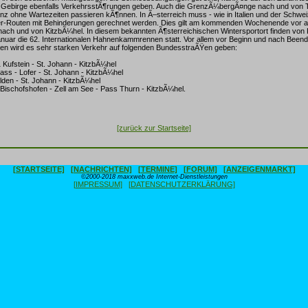
r Gebirge ebenfalls VerkehrsstÃ¶rungen geben. Auch die GrenzÃ¼bergÃ¤nge nach und von
anz ohne Wartezeiten passieren kÃ¶nnen. In Ã–sterreich muss - wie in Italien und der Schweiz
r-Routen mit Behinderungen gerechnet werden. Dies gilt am kommenden Wochenende vor al
ach und von KitzbÃ¼hel. In diesem bekannten Ã¶sterreichischen Wintersportort finden von F
anuar die 62. Internationalen Hahnenkammrennen statt. Vor allem vor Beginn und nach Beend
en wird es sehr starken Verkehr auf folgenden BundesstraÃŸen geben:
 Kufstein - St. Johann - KitzbÃ¼hel
ass - Lofer - St. Johann - KitzbÃ¼hel
lden - St. Johann - KitzbÃ¼hel
Bischofshofen - Zell am See - Pass Thurn - KitzbÃ¼hel.
[zurück zur Startseite]
[STARTSEITE]
[NACHRICHTEN]
[TERMINE]
[FORUM]
[ANZEIGENMARKT]
©2000-2018 maxxweb.de Internet-Dienstleistungen
[IMPRESSUM]
[DATENSCHUTZERKLÄRUNG]