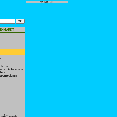
WERBUNG
GENMARKT
r
ehr und
tschen Autobahnen.
llem
sportregionen
traÃŸen in die