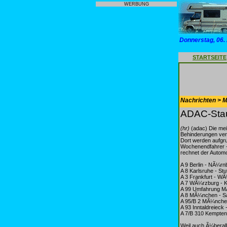
WERBUNG
Donnerstag, 06.
STARTSEITE
Nachrichten > Mo
ADAC-Stau
(hr)
(adac) Die me
Behinderungen ver
Dort werden aufgru
Wochenendfahrer - 
rechnet der Automo
A 9 Berlin - NÃ¼r
A 8 Karlsruhe - St
A 3 Frankfurt - W
A 7 WÃ¼rzburg - 
A 99 Umfahrung 
A 8 MÃ¼nchen - S
A 95/B 2 MÃ¼nche
A 93 Inntaldreieck 
A 7/B 310 Kempte
Weil auch Ã¼berall