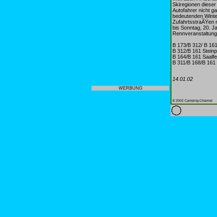
Skiregionen diese
Autofahrer nicht g
bedeutenden Winte
ZufahrtsstraÃŸen n
bis Sonntag, 20. J
Rennveranstaltung
B 173/B 312/ B 161
B 312/B 161 Steinp
B 164/B 161 Saalfe
B 311/B 168/B 161 
14.01.02
WERBUNG
© 2002 Camping-Channel